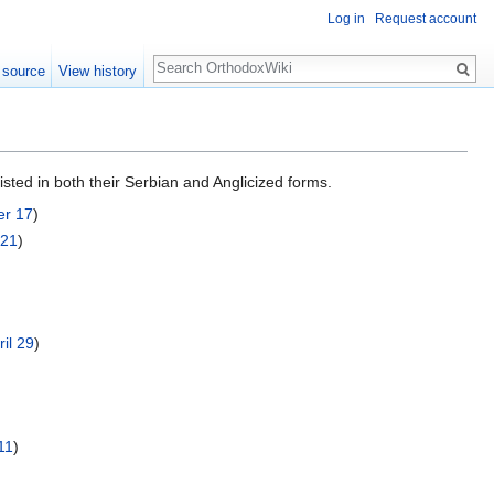
Log in
Request account
Search
 source
View history
sted in both their Serbian and Anglicized forms.
r 17
)
 21
)
ril 29
)
11
)