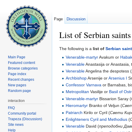
Page
Discussion
List of Serbian saints
Jump to:
navigation
,
search
The following is a
list of
Serbian
sain
Venerable-martyr
Avakum or
Habak
Main Page
Featured content
Venerable
Anastasija or Anastasia, 
Browse categories
Venerable
Angelina the despotess (
Page index
Archbishop
Arsenije or
Arsenius I
Sr
Recent changes
Confessor
Varnava
or Barnabas, bi
New pages
Random page
Metropolitan
Vasilije or
Basil of Ost
Venerable-martyr
Bissarion Saray (
interaction
Hieromartyr
Branko of Veljun (
Свет
FAQ
Patriarch
Kirilo or Cyril (
Свети Кир
Community portal
Trapeza (Discussion)
Enlighteners
Cyril and Methodius
(
Site news
Venerable
David (
преподобни Дав
Help