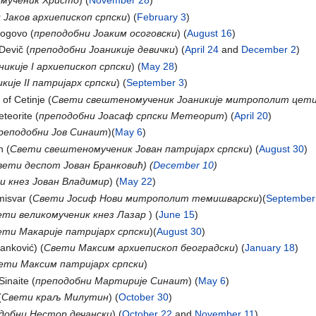
 мученик Христо
) (
November 28
)
 Јаков архиепископ српски
) (
February 3
)
ogovo (
преподобни Јоаким осоговски
) (
August 16
)
Devič (
преподобни Јоаникије девички
) (
April 24
and
December 2
)
икије I архиепископ српски
) (
May 28
)
кије II патријарх српски
) (
September 3
)
 of Cetinje (
Свети свештеномученик Јоаникије митрополит цет
teorite (
преподобни Јоасаф српски Метеорит
) (
April 20
)
реподобни Јов Синаит
)(
May 6
)
n (
Свети свештеномученик Јован патријарх српски
) (
August 30
)
вети деспот Јован Бранковић) (
December 10
)
и кнез Јован Владимир
) (
May 22
)
isvar (
Свети Јосиф Нови митрополит темишварски
)(
September
ети великомученик кнез Лазар
) (
June 15
)
ети Макарије патријарх српски
)(
August 30
)
nković) (
Cвети Максим архиепископ београдски
) (
January 18
)
ети Максим патријарх српски
)
Sinaite (
преподобни Мартирије Синаит
) (
May 6
)
(
Свети краљ Милутин
) (
October 30
)
добни Hecтop дечански
) (
October 22
and
November 11
)