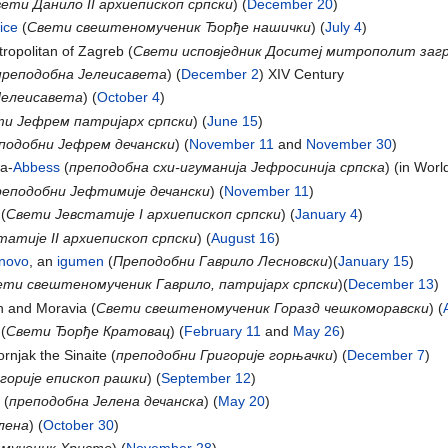
ети Данило II архиепископ српски
) (
December 20
)
ice
(
Свети свештеномученик Ђорђе нашички
) (
July 4
)
tropolitan of Zagreb (
Cвети исповједник Доситеј митрополит заг
преподобна Јелеисавета
) (
December 2
) XIV Century
Јелеисавета
) (
October 4
)
и Јефрем патријарх српски
) (
June 15
)
подобни Јефрем дечански
) (
November 11
and
November 30
)
ma-
Abbess
(
преподобнa схи-игуманија Јефросинија српска
) (in Worl
реподобни Јефтимије дечански
) (
November 11
)
(
Свети Јевстатије I архиепископ српски
) (
January 4
)
атије II архиепископ српски
) (
August 16
)
snovo
, an
igumen
(
Преподобни Гаврило Лесновски
)(
January 15
)
ети свештеномученик Гаврило, патријарх српски
)(
December 13
)
h and Moravia (
Свети свештеномученик Горазд чешкоморавски
) (
(
Свети Ђорђе Кратовац
) (
February 11
and
May 26
)
rnjak the Sinaite (
преподобни Григорије горњачки
) (
December 7
)
горије епископ рашки
) (
September 12
)
 (
преподобна Jeлена дечанска
) (
May 20
)
лена
) (
October 30
)