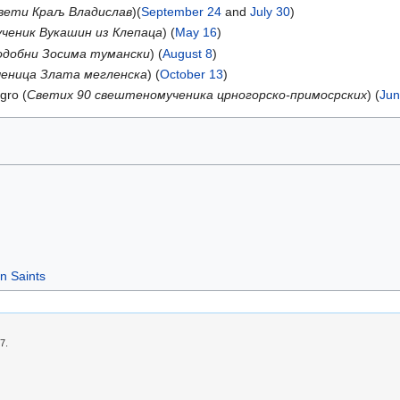
вети Краљ Владислав
)(
September 24
and
July 30
)
ченик Вукашин из Клепаца
) (
May 16
)
одобни Зосима тумански
) (
August 8
)
еница Злата мегленска
) (
October 13
)
gro (
Cветих 90 свештеномученика црногорско-примосрских
) (
Jun
n Saints
7.