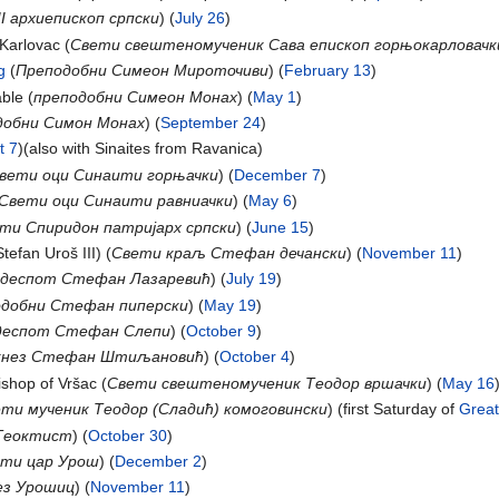
II архиепископ српски
) (
July 26
)
 Karlovac (
Свети свештеномученик Сава епископ горњокарловачк
g
(
Преподобни Симеон Мироточиви
) (
February 13
)
ble (
преподобни Симeон Монах
) (
May 1
)
добни Симон Монах
) (
September 24
)
t 7
)(also with Sinaites from Ravanica)
вети оци Cинаити горњачки
) (
December 7
)
Свети оци Cинаити равниачки
) (
May 6
)
ти Спиридoн патријарх српски
) (
June 15
)
efan Uroš III) (
Свети краљ Стефан дечански
) (
November 11
)
 деспот Cтeфaн Лазаревић
) (
July 19
)
одобни Стефан пиперски
) (
May 19
)
деспот Cтeфaн Cлeпи
) (
October 9
)
кнез Стефан Штиљановић
) (
October 4
)
ishop of Vršac (
Свети свештеномученик Теодор вршачки
) (
May 16
ети мученик Теодор (Сладић) комоговински
) (first Saturday of
Great
 Теоктист
) (
October 30
)
ти цар Урош
) (
December 2
)
ез Урошиц
) (
November 11
)