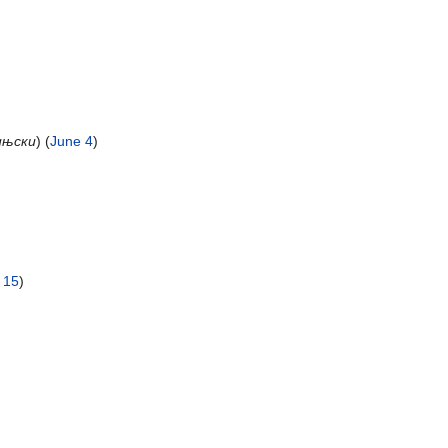
ињски
) (
June 4
)
 15
)