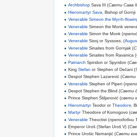
Archbishop
Sava III (
Свети Сава I
Hieromartyr
Sava
, Bishop of Gornji
Venerable
Simeon the Myrrh-flowin
Venerable
Simeon the Monk venera
Venerable
Simon the Monk (
препо
Venerable
Sisoj or Syssoes, (
Augus
Venerable
Sinaites from Gornjak (
С
Venerable
Sinaites from Ravanica (
Patriarch
Spiridon or Spyridon (
Све
King
Stefan
or Stephen of Dečani (St
Despot Stephen Lazarević (
Cвeти
Venerable
Stephеn of Piperi (
преп
Despot Stephen the Blind (
Cвeти 
Prince Steрhеn Štiljanović (
свети 
Hieromartyr
Teodor or
Theodore
, B
Martyr
Theodore of Komogovo (
св
Venerable
Theoctist (
преподобни
Emperor Uroš (Stefan Uroš V) (
Све
Prince Urošic Nemanjić (
Свети кн