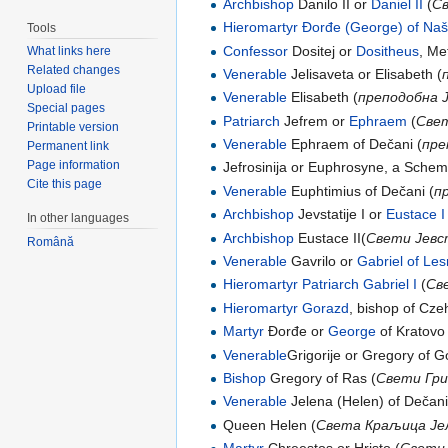
Archbishop
Danilo II or
Daniel II
(
Св
Hieromartyr
Đorđe (George) of Naš
Tools
Confessor
Dositej or
Dositheus
, Me
What links here
Related changes
Venerable
Jelisaveta or Elisabeth (
Upload file
Venerable
Elisabeth (
преподобна 
Special pages
Patriarch
Jefrem or
Ephraem
(
Свет
Printable version
Venerable
Ephraem of Dečani (
пре
Permanent link
Page information
Jefrosinija or Euphrosyne, a Sche
Cite this page
Venerable
Euphtimius of Dečani (
п
Archbishop
Jevstatije I or
Eustace I
In other languages
Archbishop
Eustace II(
Свети Јевст
Română
Venerable
Gavrilo or
Gabriel of Le
Hieromartyr
Patriarch
Gabriel I
(
Св
Hieromartyr
Gorazd
, bishop of Cze
Martyr
Đorđe or
George
of Kratovo 
Venerable
Grigorije оr Gregory of Go
Bishop
Gregory of Ras (
Свети Гри
Venerable
Jelena (Helen) of Dečani
Queen Helen (
Света Краљица Је