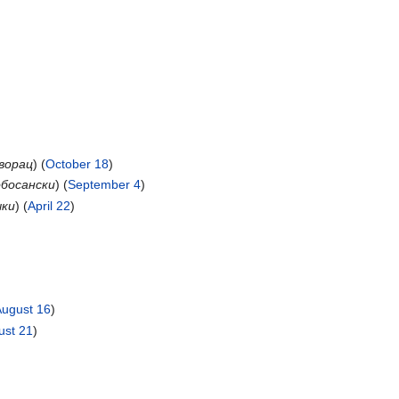
ворац
) (
October 18
)
босански
) (
September 4
)
чки
) (
April 22
)
August 16
)
ust 21
)