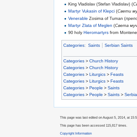
King Vladislav (Stefan Vladislav) (
С
Martyr
Vukasin of Klepci
(
Свети му
Venerable
Zosima of Tuman (
преп
Martyr
Zlata of Meglen
(
Света муч
90 holy
Hieromartyrs
from Montene
Categories
:
Saints
Serbian Saints
Categories
>
Church History
Categories
>
Church History
Categories
>
Liturgics
>
Feasts
Categories
>
Liturgics
>
Feasts
Categories
>
People
>
Saints
Categories
>
People
>
Saints
>
Serbia
This page was last edited on August 5, 2014, at 15:5
This page has been accessed 115,817 times.
Copyright Information