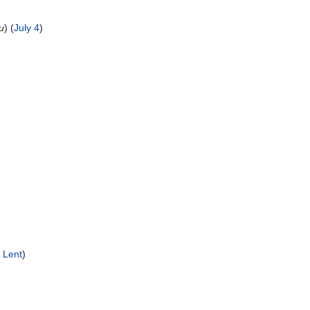
и
) (
July 4
)
)
 Lent
)