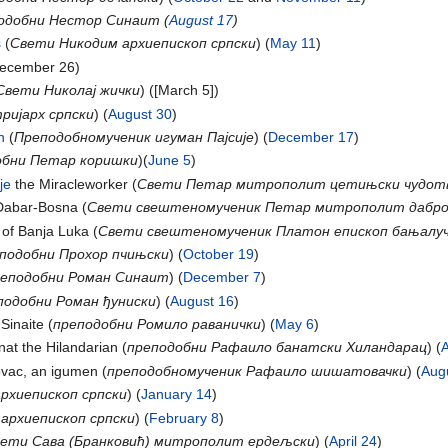
одобни Hecтop Синаит (
August 17
)
s
(
Свети Никодим архиепископ српски
) (
May 11
)
December 26)
Свети Николај жички
) ([March 5])
ријарх српски
) (
August 30
)
n
(
Преподобномученик игуман Пајсије
) (
December 17
)
обни Петар коришки
)(
June 5
)
je
the Miracleworker (
Свети Петар митрополит цетињски чудот
 Dabar-Bosna (
Свети свештеномученик Петар митрополит дабро
 of Banja Luka (
Свети свештеномученик Платон епископ бањалу
подобни Прохор пчињски
) (
October 19
)
реподобни Роман Синаит
) (
December 7
)
подобни Роман ђуниски
) (
August 16
)
Sinaite (
преподобни Ромило раванички
) (
May 6
)
at the Hilandarian (
преподобни Рафаило банатски Хиландарац
) (
ovac, аn igumen (
преподобнoмученик Рафаило шишатовачки
) (
Aug
архиепископ српски
) (
January 14
)
 архиепископ српски
) (
February 8
)
ети Сава (Бранковић) митрополит ердељски
) (
April 24
)