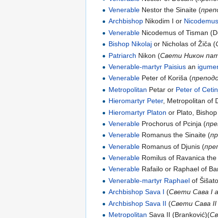
Venerable
Nestor the Sinaite (
преп
Archbishop
Nikodim I оr
Nicodemu
Venerable
Nicodemus of Tisman (
Bishop
Nikolaj
or Nicholas of Žiča (
Patriarch
Nikon (
Свети Никон пат
Venerable-martyr
Paisius
an
igume
Venerable
Peter of Koriša (
препод
Metropolitan
Petar or
Peter of Cetin
Hieromartyr
Peter
, Metropolitan of
Hieromartyr
Platon
or Plato, Bishop
Venerable
Prochorus of Pcinja (
пре
Venerable
Romanus the Sinaite (
п
Venerable
Romanus of Djunis (
пре
Venerable
Romilus of Ravanica the 
Venerable
Rafailo or Raphael of Ban
Venerable-martyr
Raphael
of Šišat
Archbishop
Sava I
(
Свети Сава I 
Archbishop
Sava II
(
Свети Сава II
Metropolitan
Sava II (Branković)(
Св