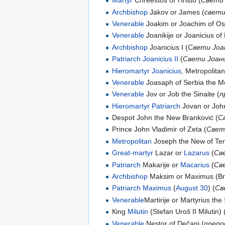
Martyr
Chreestos or Hristo (
Cвети
Archbishop
Jakov or James (
свети
Venerable
Joakim or Joachim of Os
Venerable
Joanikije or Joanicius of 
Archbishop
Joanicius I (
Свети Јоан
Patriarch
Joanicius II
(
Свети Јоани
Hieromartyr
Joanicius
, Metropolitan
Venerable
Joasaph of Serbia the Me
Venerable
Jov or Job the Sinaite (
п
Hieromartyr
Patriarch
Jovan or Joh
Despot John the New Branković (
С
Prince John Vladimir of Zeta (
Свет
Metropolitan
Joseph the New of Tem
Great-martyr
Lazar or
Lazarus
(
Св
Patriarch
Makarije or
Macarius
(
Св
Archbishop
Maksim or Maximus (Bra
Patriarch
Maximus
(
August 30
) (
Св
Venerable
Martirije or Martyrius the 
Кing
Milutin
(Stefan Uroš II Milutin) 
Venerable
Nestor of Dečani (
препо