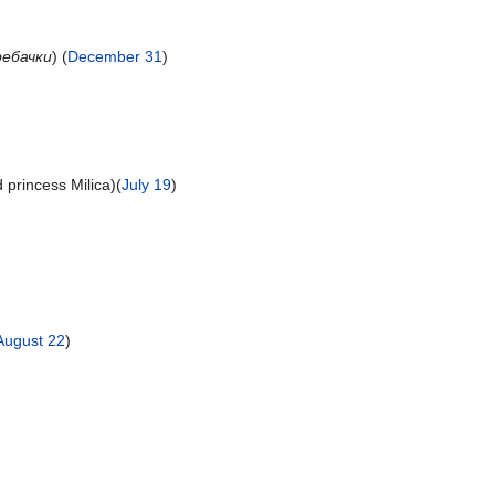
ребачки
) (
December 31
)
d princess Milica)(
July 19
)
August 22
)