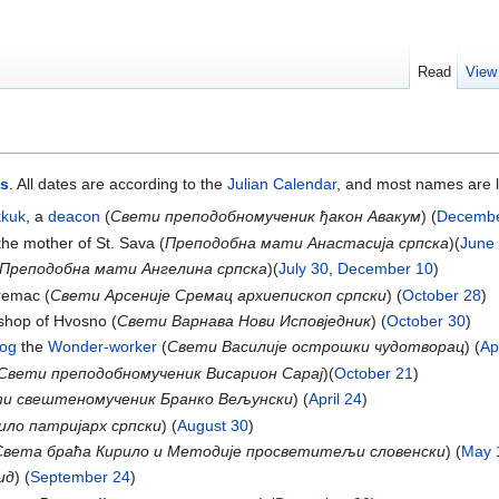
Read
View
ts
. All dates are according to the
Julian Calendar
, and most names are li
kuk
, a
deacon
(
Свети преподобномученик ђакон Авакум
) (
Decembe
the mother of St. Sava (
Преподобна мати Анастасија српска
)(
June
Преподобна мати Ангелина српска
)(
July 30
,
December 10
)
emac (
Свети Арсеније Сремац архиепископ српски
) (
October 28
)
shop of Hvosno (
Свети Варнава Нови Исповједник
) (
October 30
)
rog
the
Wonder-worker
(
Свети Василије острошки чудотворац
) (
Ap
Свети преподобномученик Висарион Сарај
)(
October 21
)
и свештеномученик Бранко Вељунски
) (
April 24
)
ило патријарх српски
) (
August 30
)
Света браћа Кирило и Методије просветитељи словенски
) (
May 
ид
) (
September 24
)