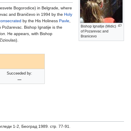
esvete Bogorodice) in Belgrade, where
revac and Braničevo in 1994 by the
Holy
consecrated
by the His Holiness
Pavle
,
Bishop Ignatije (Midic)
n Požarevac. Bishop Ignatije is the
of Pozarevac and
ion
. He appears, with Bishop
Branicevo
Zizioulas).
Succeeded by:
—
 1-2, Београд 1989. стр. 77-91.