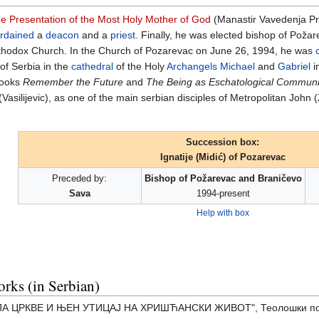
he Presentation of the Most Holy Mother of God
(Manastir Vavedenja Pr
rdained
a
deacon
and a
priest
. Finally, he was elected bishop of Poža
rthodox Church. In the Church of Pozarevac on June 26, 1994, he was
of Serbia in the
cathedral
of the Holy
Archangels
Michael
and
Gabriel
i
books
Remember the Future
and
The Being as Eschatological Commun
asilijevic), as one of the main serbian disciples of Metropolitan John (
Succession box:
Ignatije (Midić) of Pozarevac
Preceded by:
Bishop of Požarevac and Braničevo
Sava
1994-present
Help with box
rks (in Serbian)
 ЦРКВЕ И ЊЕН УТИЦАЈ НА ХРИШЋАНСКИ ЖИВОТ", Теолошки погледи