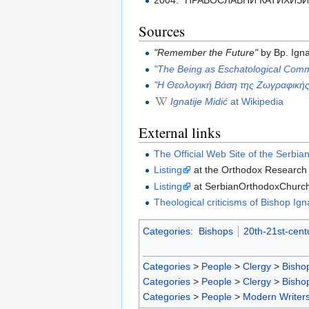
2004. "ПРАВОСЛАВНИ КАТИХИЗИС",
Sources
"Remember the Future"
by Bp. Igna
"The Being as Eschatological Com
"Η Θεολογική Βάση της Ζωγραφικής
Ignatije Midić
at Wikipedia
External links
The Official Web Site of the Serbi
Listing
at the Orthodox Research I
Listing
at SerbianOrthodoxChurc
Theological criticisms of Bishop Ign
Categories
:
Bishops
20th-21st-cent
Categories
>
People
>
Clergy
>
Bisho
Categories
>
People
>
Clergy
>
Bisho
Categories
>
People
>
Modern Writer