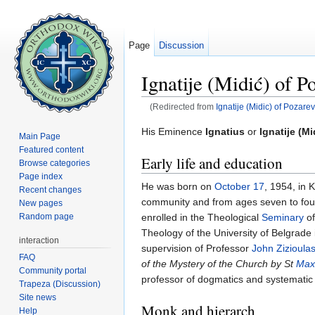
Page
Discussion
Ignatije (Midić) of P
(Redirected from
Ignatije (Midic) of Pozar
Jump to:
navigation
,
search
His Eminence
Ignatius
or
Ignatije (Mi
Main Page
Featured content
Early life and education
Browse categories
Page index
He was born on
October 17
, 1954, in 
Recent changes
community and from ages seven to fourt
New pages
enrolled in the Theological
Seminary
of
Random page
Theology of the University of Belgrade
interaction
supervision of Professor
John Zizioula
FAQ
of the Mystery of the Church by St
Max
Community portal
professor of dogmatics and systematic 
Trapeza (Discussion)
Site news
Monk and hierarch
Help