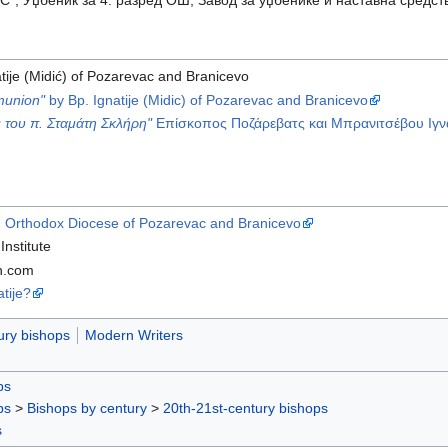
 Уџбеник за 4. разред ОШ, Завод за уџбенике и наставна средств
tije (Midić) of Pozarevac and Branicevo
munion"
by Bp. Ignatije (Midic) of Pozarevac and Branicevo
 του π. Σταμάτη Σκλήρη"
Επίσκοπος Ποζάρεβατς και Μπρανιτσέβου Ιγνάτ
an Orthodox Diocese of Pozarevac and Branicevo
nstitute
h.com
atije?
ury bishops
Modern Writers
ps
ps
>
Bishops by century
>
20th-21st-century bishops
s