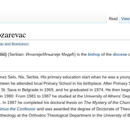
Read
View
ozarevac
evac and Branicevo
)
dić)
(Serbian: Игнатије/Игњатије Мидић) is the
bishop
of the
diocese
o
Knez Selo, Nis, Serbia. His primary education start whan he was a youn
een he attended local Primary School in his birthplace. After Primary 
 St. Sava in Belgrade in 1969, and he graduated in 1974. He then bega
 in 1980. From 1981 to 1987 he studied at the University of Athens' De
s
. In 1987 he completed his doctoral thesis on
The Mystery of the Churc
imus the Confessor
and was awarded the degree of Doctorate of Theolo
theology at the Orthodox Theological Department in the University of B