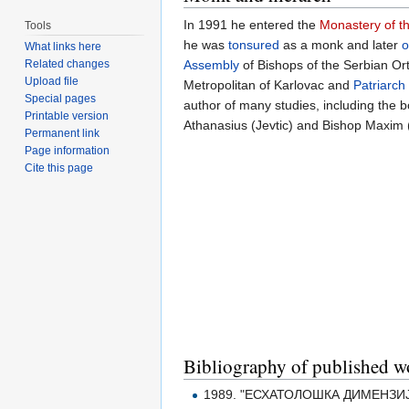
In 1991 he entered the
Monastery of t
Tools
he was
tonsured
as a monk and later
o
What links here
Assembly
of Bishops of the Serbian O
Related changes
Upload file
Metropolitan of Karlovac and
Patriarch
Special pages
author of many studies, including the 
Printable version
Athanasius (Jevtic) and Bishop Maxim (V
Permanent link
Page information
Cite this page
Bibliography of published wo
1989. "ЕСХАТОЛОШКА ДИМЕНЗИЈА