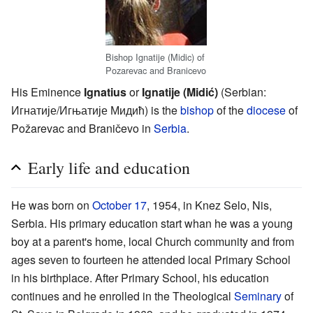
Bishop Ignatije (Midic) of
Pozarevac and Branicevo
His Eminence
Ignatius
or
Ignatije (Midić)
(Serbian:
Игнатије/Игњатије Мидић) is the
bishop
of the
diocese
of
Požarevac and Braničevo in
Serbia
.
Early life and education
He was born on
October 17
, 1954, in Knez Selo, Nis,
Serbia. His primary education start whan he was a young
boy at a parent's home, local Church community and from
ages seven to fourteen he attended local Primary School
in his birthplace. After Primary School, his education
continues and he enrolled in the Theological
Seminary
of