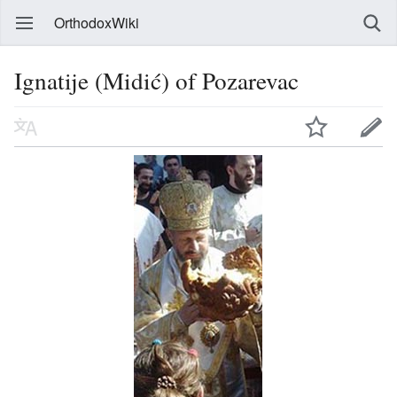
OrthodoxWiki
Ignatije (Midić) of Pozarevac