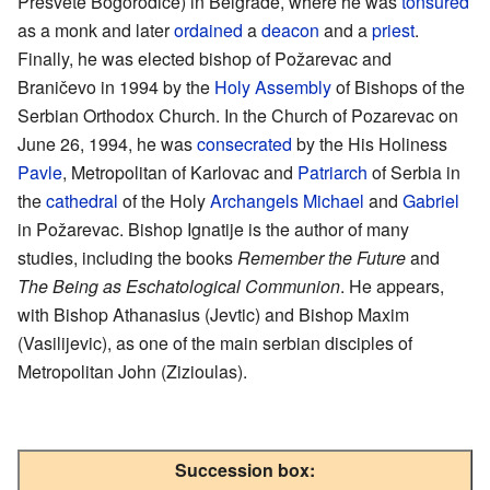
Presvete Bogorodice) in Belgrade, where he was
tonsured
as a monk and later
ordained
a
deacon
and a
priest
.
Finally, he was elected bishop of Požarevac and
Braničevo in 1994 by the
Holy Assembly
of Bishops of the
Serbian Orthodox Church. In the Church of Pozarevac on
June 26, 1994, he was
consecrated
by the His Holiness
Pavle
, Metropolitan of Karlovac and
Patriarch
of Serbia in
the
cathedral
of the Holy
Archangels
Michael
and
Gabriel
in Požarevac. Bishop Ignatije is the author of many
studies, including the books
Remember the Future
and
The Being as Eschatological Communion
. He appears,
with Bishop Athanasius (Jevtic) and Bishop Maxim
(Vasilijevic), as one of the main serbian disciples of
Metropolitan John (Zizioulas).
Succession box: