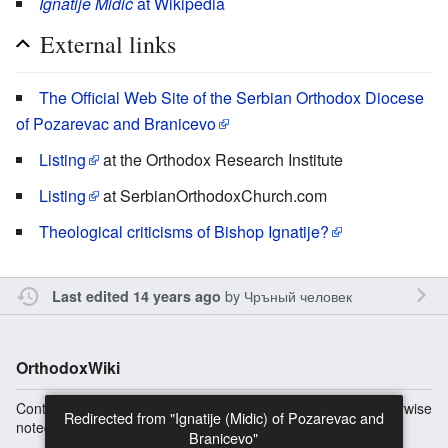
Ignatije Midić
at Wikipedia
External links
The Official Web Site of the Serbian Orthodox Diocese
of Pozarevac and Branicevo
Listing
at the Orthodox Research Institute
Listing
at SerbianOrthodoxChurch.com
Theological criticisms of Bishop Ignatije?
by
Чръный человек
Last edited 14 years ago
OrthodoxWiki
Content is available under
Copyright Information
unless otherwise
noted.