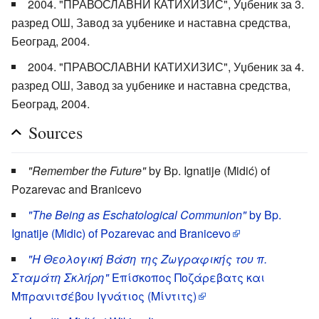
2004. "ПРАВОСЛАВНИ КАТИХИЗИС", Уџбеник за 3.
разред ОШ, Завод за уџбенике и наставна средства,
Београд, 2004.
2004. "ПРАВОСЛАВНИ КАТИХИЗИС", Уџбеник за 4.
разред ОШ, Завод за уџбенике и наставна средства,
Београд, 2004.
Sources
"Remember the Future"
by Bp. Ignatije (Midić) of
Pozarevac and Branicevo
"The Being as Eschatological Communion"
by Bp.
Ignatije (Midic) of Pozarevac and Branicevo
"Η Θεολογική Βάση της Ζωγραφικής του π.
Σταμάτη Σκλήρη"
Επίσκοπος Ποζάρεβατς και
Μπρανιτσέβου Ιγνάτιος (Μίντιτς)