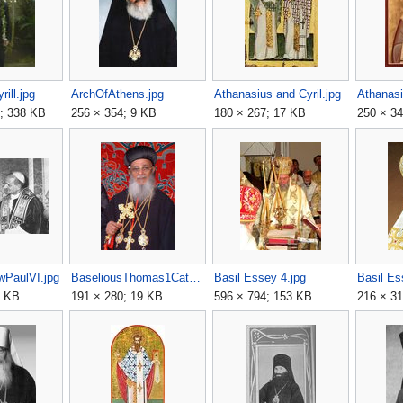
ill.jpg
ArchOfAthens.jpg
Athanasius and Cyril.jpg
Athanasi
8; 338 KB
256 × 354; 9 KB
180 × 267; 17 KB
250 × 34
wPaulVI.jpg
BaseliousThomas1CatholicosIndia.jpg
Basil Essey 4.jpg
Basil Es
3 KB
191 × 280; 19 KB
596 × 794; 153 KB
216 × 31