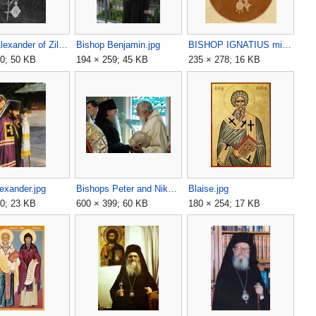
Bishop Alexander of Zila1.jpg
Bishop Benjamin.jpg
BISHOP IGNATIUS mini.jpg
0; 50 KB
194 × 259; 45 KB
235 × 278; 16 KB
exander.jpg
Bishops Peter and Nikolai.jpg
Blaise.jpg
0; 23 KB
600 × 399; 60 KB
180 × 254; 17 KB