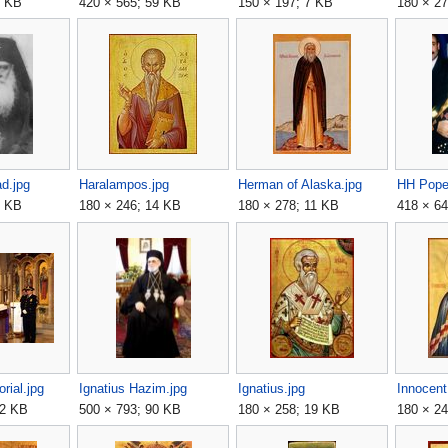
9 KB
420 × 565; 59 KB
150 × 197; 7 KB
180 × 27
d.jpg
Haralampos.jpg
Herman of Alaska.jpg
9 KB
180 × 246; 14 KB
180 × 278; 11 KB
418 × 64
rial.jpg
Ignatius Hazim.jpg
Ignatius.jpg
Innocent
12 KB
500 × 793; 90 KB
180 × 258; 19 KB
180 × 24