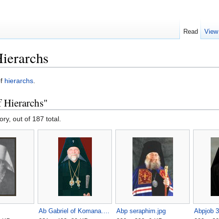
Read
View
Hierarchs
f
hierarchs
.
f Hierarchs"
ory, out of 187 total.
Ab Gabriel of Komana.jpg
Abp seraphim.jpg
Abpjob 3