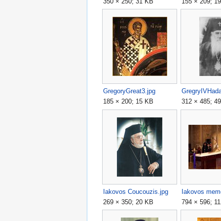
350 × 250; 31 KB
155 × 209; 1
GregoryGreat3.jpg
GregryIVHada
185 × 200; 15 KB
312 × 485; 4
Iakovos Coucouzis.jpg
Iakovos memo
269 × 350; 20 KB
794 × 596; 1