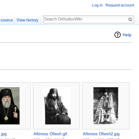
Log in
Request account
Search
 source
View history
Help
.jpg
Aftimios Ofiesh.gif
Aftimios Ofiesh2.jpg