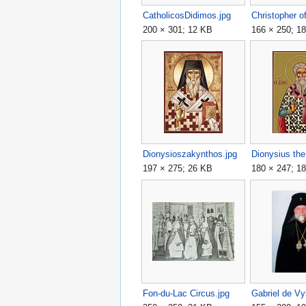
CatholicosDidimos.jpg
Christopher o
200 × 301; 12 KB
166 × 250; 1
Dionysioszakynthos.jpg
197 × 275; 26 KB
180 × 247; 1
Fon-du-Lac Circus.jpg
Gabriel de Vyl