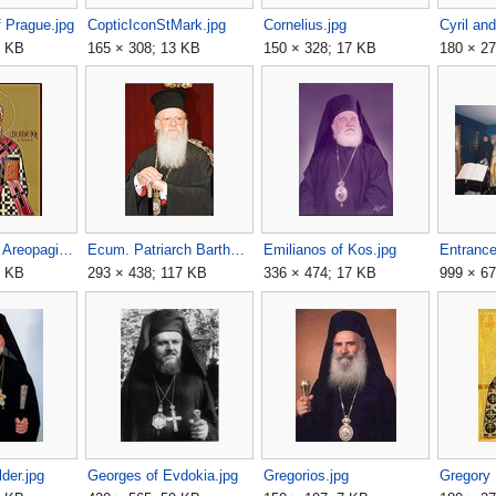
f Prague.jpg
CopticIconStMark.jpg
Cornelius.jpg
Cyril an
8 KB
165 × 308; 13 KB
150 × 328; 17 KB
180 × 27
Dionysius the Areopagite.jpg
Ecum. Patriarch Bartholomew.jpg
Emilianos of Kos.jpg
Entrance
8 KB
293 × 438; 117 KB
336 × 474; 17 KB
999 × 6
der.jpg
Georges of Evdokia.jpg
Gregorios.jpg