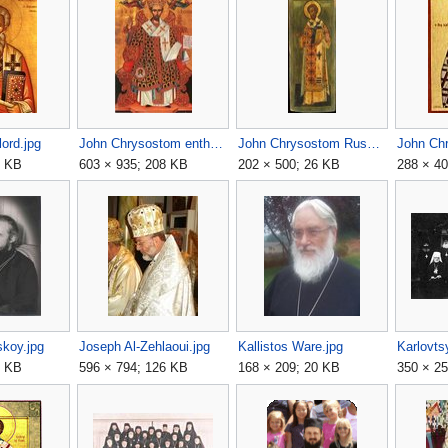
ord.jpg
John Chrysostom enthroned.jpg
John Chrysostom Russian.jpg
John Ch
9 KB
603 × 935; 208 KB
202 × 500; 26 KB
288 × 40
koy.jpg
Joseph Al-Zehlaoui.jpg
Kallistos Ware.jpg
Karlovts
4 KB
596 × 794; 126 KB
168 × 209; 20 KB
350 × 25