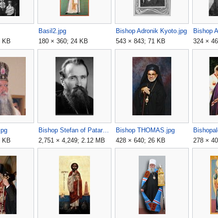
Basil2.jpg
Bishop Adronik Kyoto.jpg
3 KB
180 × 360; 24 KB
543 × 843; 71 KB
324 × 46
jpg
Bishop Stefan of Patara.jpg
Bishop THOMAS.jpg
Bishopal
0 KB
2,751 × 4,249; 2.12 MB
428 × 640; 26 KB
278 × 40