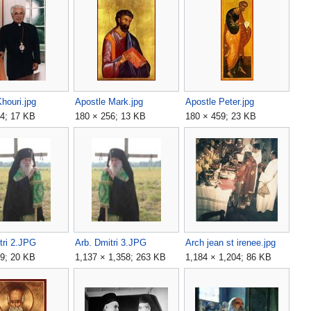
houri.jpg
Apostle Mark.jpg
Apostle Peter.jpg
4; 17 KB
180 × 256; 13 KB
180 × 459; 23 KB
tri 2.JPG
Arb. Dmitri 3.JPG
Arch jean st irenee.jpg
9; 20 KB
1,137 × 1,358; 263 KB
1,184 × 1,204; 86 KB