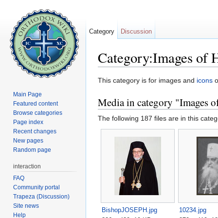
Category
Discussion
Category:Images of 
Jump to:
navigation
,
search
This category is for images and
icons
o
Main Page
Media in category "Images o
Featured content
Browse categories
The following 187 files are in this categ
Page index
Recent changes
New pages
Random page
interaction
FAQ
Community portal
Trapeza (Discussion)
Site news
BishopJOSEPH.jpg
10234.jpg
Help