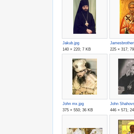
Jakub.jpg
Jamesbrotherl
140 × 220; 7 KB
225 × 317; 7
John mx.jpg
John Shahovs
375 × 550; 36 KB
446 × 571; 2