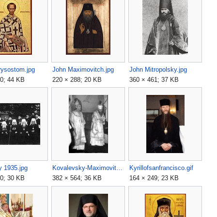
rysostom.jpg
John Maximovitch.jpg
John Mitropolsky.jpg
0; 44 KB
220 × 288; 20 KB
360 × 461; 37 KB
y 1935.jpg
Kovalevsky-Maximovitch.jpg
Kyrillofsanfrancisco.gif
0; 30 KB
382 × 564; 36 KB
164 × 249; 23 KB