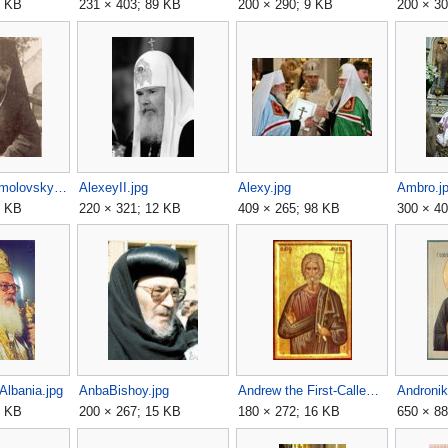
8 KB
231 × 403; 89 KB
200 × 290; 9 KB
200 × 30
Alexander Nemolovsky2.jpg
AlexeyII.jpg
Alexy.jpg
Ambro.j
2 KB
220 × 321; 12 KB
409 × 265; 98 KB
300 × 40
Albania.jpg
AnbaBishoy.jpg
Andrew the First-Called.jpg
Andronik
4 KB
200 × 267; 15 KB
180 × 272; 16 KB
650 × 88