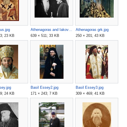
us.jpg
Athenagoras and Iakovos.jpg
Athenagoras grk.jpg
3; 23 KB
639 × 511; 33 KB
250 × 201; 43 KB
sey.jpg
Basil Essey2.jpg
Basil Essey3.jpg
9; 24 KB
171 × 243; 7 KB
309 × 469; 41 KB