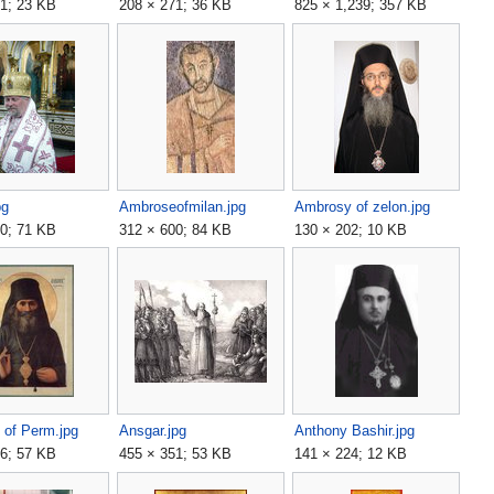
1; 23 KB
208 × 271; 36 KB
825 × 1,239; 357 KB
pg
Ambroseofmilan.jpg
Ambrosy of zelon.jpg
0; 71 KB
312 × 600; 84 KB
130 × 202; 10 KB
 of Perm.jpg
Ansgar.jpg
Anthony Bashir.jpg
6; 57 KB
455 × 351; 53 KB
141 × 224; 12 KB