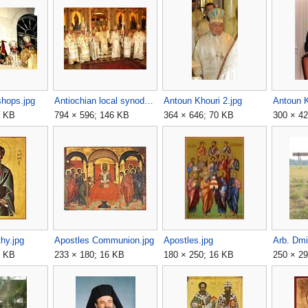
shops.jpg
Antiochian local synod.jpg
Antoun Khouri 2.jpg
Antoun K
4 KB
794 × 596; 146 KB
364 × 646; 70 KB
300 × 42
hy.jpg
Apostles Communion.jpg
Apostles.jpg
Arb. Dmi
3 KB
233 × 180; 16 KB
180 × 250; 16 KB
250 × 29