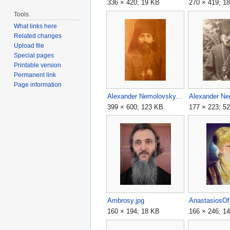
336 × 420; 19 KB
270 × 419; 1
Tools
What links here
Related changes
Upload file
Special pages
Printable version
Permanent link
Page information
Alexander Nemolovsky.jpg
399 × 600; 123 KB
177 × 223; 5
Ambrosy.jpg
AnastasiosOf
160 × 194; 18 KB
166 × 246; 1