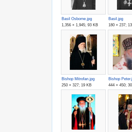
Basil Osborne.jpg
Basil.jpg
1,356 × 1,945; 93 KB
180 × 237; 1
Bishop Mitrofan.jpg
Bishop Peter.
250 × 327; 19 KB
444 × 450; 3