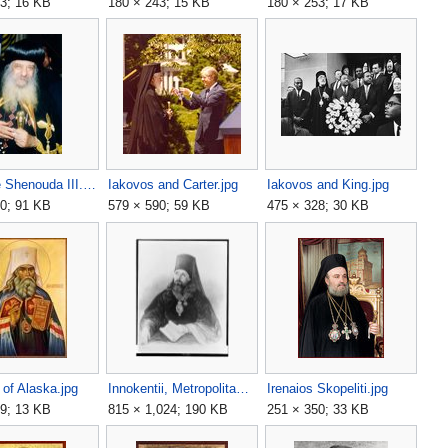
3; 16 KB
180 × 243; 15 KB
180 × 253; 17 KB
HH Pope Shenouda III.jpg
Iakovos and Carter.jpg
Iakovos and King.jpg
0; 91 KB
579 × 590; 59 KB
475 × 328; 30 KB
 of Alaska.jpg
Innokentii, Metropolitan of Moscow.jpg
Irenaios Skopeliti.jpg
9; 13 KB
815 × 1,024; 190 KB
251 × 350; 33 KB