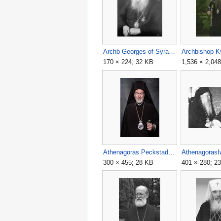
Archb Georges of Syracuse.jpg
Archbishop Kyr
170 × 224; 32 KB
1,536 × 2,04
Athenagoras Peckstadt.jpg
AthenagorasI
300 × 455; 28 KB
401 × 280; 2