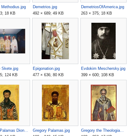
d Methodius.jpg
Demetrios.jpg
DemetriosOfAmerica.jpg
3; 18 KB
492 × 689; 49 KB
263 × 375; 18 KB
 Skete.jpg
Epigonation.jpg
Evdokim Meschersky.jpg
75; 124 KB
477 × 636; 80 KB
399 × 600; 108 KB
Gregory Palamas Dionysiou.jpg
Gregory Palamas.jpg
Gregory the Theologian.jpg