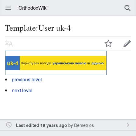
OrthodoxWiki
Template:User uk-4
uk
-4
Користувач володіє
українською мовою
як
рідною
.
previous level
next level
by
Demetrios
Last edited 19 years ago