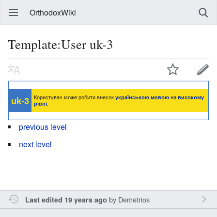
OrthodoxWiki
Template:User uk-3
Користувач може робити внесок
українською мовою
на
високому
uk
-3
рівні
.
previous level
next level
by
Demetrios
Last edited 19 years ago