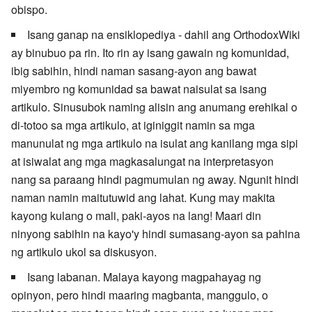
obispo.
Isang ganap na ensiklopediya - dahil ang OrthodoxWiki
ay binubuo pa rin. Ito rin ay isang gawain ng komunidad,
ibig sabihin, hindi naman sasang-ayon ang bawat
miyembro ng komunidad sa bawat naisulat sa isang
artikulo. Sinusubok naming alisin ang anumang erehikal o
di-totoo sa mga artikulo, at iginiggit namin sa mga
manunulat ng mga artikulo na isulat ang kanilang mga sipi
at isiwalat ang mga magkasalungat na interpretasyon
nang sa paraang hindi pagmumulan ng away. Ngunit hindi
naman namin maitutuwid ang lahat. Kung may makita
kayong kulang o mali, paki-ayos na lang! Maari din
ninyong sabihin na kayo'y hindi sumasang-ayon sa pahina
ng artikulo ukol sa diskusyon.
Isang labanan. Malaya kayong magpahayag ng
opinyon, pero hindi maaring magbanta, manggulo, o