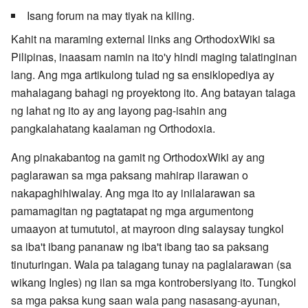
Isang forum na may tiyak na kiling.
Kahit na maraming external links ang OrthodoxWiki sa
Pilipinas, inaasam namin na ito'y hindi maging talatinginan
lang. Ang mga artikulong tulad ng sa ensiklopediya ay
mahalagang bahagi ng proyektong ito. Ang batayan talaga
ng lahat ng ito ay ang layong pag-isahin ang
pangkalahatang kaalaman ng Orthodoxia.
Ang pinakabantog na gamit ng OrthodoxWiki ay ang
paglarawan sa mga paksang mahirap ilarawan o
nakapaghihiwalay. Ang mga ito ay inilalarawan sa
pamamagitan ng pagtatapat ng mga argumentong
umaayon at tumututol, at mayroon ding salaysay tungkol
sa iba't ibang pananaw ng iba't ibang tao sa paksang
tinuturingan. Wala pa talagang tunay na paglalarawan (sa
wikang Ingles) ng ilan sa mga kontrobersiyang ito. Tungkol
sa mga paksa kung saan wala pang nasasang-ayunan,