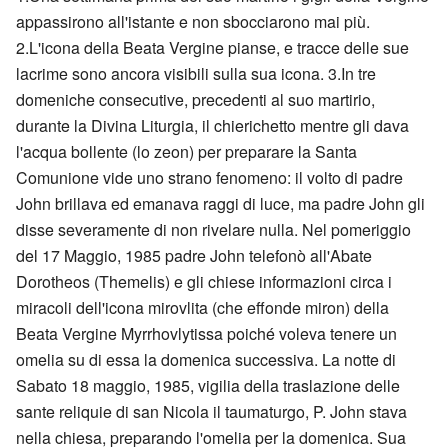
appassirono all'istante e non sbocciarono mai più.
2.L'icona della Beata Vergine pianse, e tracce delle sue
lacrime sono ancora visibili sulla sua icona. 3.In tre
domeniche consecutive, precedenti al suo martirio,
durante la Divina Liturgia, il chierichetto mentre gli dava
l'acqua bollente (lo zeon) per preparare la Santa
Comunione vide uno strano fenomeno: il volto di padre
John brillava ed emanava raggi di luce, ma padre John gli
disse severamente di non rivelare nulla. Nel pomeriggio
del 17 Maggio, 1985 padre John telefonò all'Abate
Dorotheos (Themelis) e gli chiese informazioni circa i
miracoli dell'icona mirovlita (che effonde miron) della
Beata Vergine Myrrhovlytissa poiché voleva tenere un
omelia su di essa la domenica successiva. La notte di
Sabato 18 maggio, 1985, vigilia della traslazione delle
sante reliquie di san Nicola il taumaturgo, P. John stava
nella chiesa, preparando l'omelia per la domenica. Sua