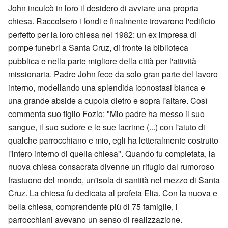
John inculcò in loro il desidero di avviare una propria
chiesa. Raccolsero i fondi e finalmente trovarono l'edificio
perfetto per la loro chiesa nel 1982: un ex impresa di
pompe funebri a Santa Cruz, di fronte la biblioteca
pubblica e nella parte migliore della città per l'attività
missionaria. Padre John fece da solo gran parte del lavoro
interno, modellando una splendida iconostasi bianca e
una grande abside a cupola dietro e sopra l'altare. Così
commenta suo figlio Fozio: "Mio padre ha messo il suo
sangue, il suo sudore e le sue lacrime (...) con l'aiuto di
qualche parrocchiano e mio, egli ha letteralmente costruito
l'intero interno di quella chiesa". Quando fu completata, la
nuova chiesa consacrata divenne un rifugio dal rumoroso
frastuono del mondo, un'isola di santità nel mezzo di Santa
Cruz. La chiesa fu dedicata al profeta Elia. Con la nuova e
bella chiesa, comprendente più di 75 famiglie, i
parrocchiani avevano un senso di realizzazione.