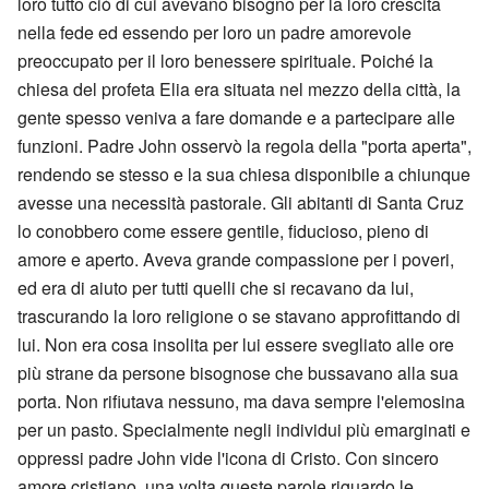
loro tutto ciò di cui avevano bisogno per la loro crescita
nella fede ed essendo per loro un padre amorevole
preoccupato per il loro benessere spirituale. Poiché la
chiesa del profeta Elia era situata nel mezzo della città, la
gente spesso veniva a fare domande e a partecipare alle
funzioni. Padre John osservò la regola della "porta aperta",
rendendo se stesso e la sua chiesa disponibile a chiunque
avesse una necessità pastorale. Gli abitanti di Santa Cruz
lo conobbero come essere gentile, fiducioso, pieno di
amore e aperto. Aveva grande compassione per i poveri,
ed era di aiuto per tutti quelli che si recavano da lui,
trascurando la loro religione o se stavano approfittando di
lui. Non era cosa insolita per lui essere svegliato alle ore
più strane da persone bisognose che bussavano alla sua
porta. Non rifiutava nessuno, ma dava sempre l'elemosina
per un pasto. Specialmente negli individui più emarginati e
oppressi padre John vide l'icona di Cristo. Con sincero
amore cristiano, una volta queste parole riguardo le