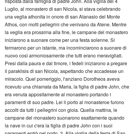
risposta dalla famiglia di padre John. Alla vigilia del 4
Luglio, al monastero di san Nicola, si stava celebrando
una veglia athonita in onore di san Atanasio del Monte
Athos, con molti pellegrini che venivano da Atene. Mentre
la veglia era prossima alla fine, le campane del monastero
iniziarono a suonare come per una festa solenne. Si
fermarono per un istante, ma incominciarono a suonare di
nuovo così armoniosamente che tutti erano meravigliati.
Presi dalla paura e dal timore, i fedeli iniziarono a pregare
il paraklisis di san Nicola, aspettando che accadesse un
miracolo. Quel pomeriggio, l'anziano Dorotheos aveva
ricevuto una chiamata da Maria, la figlia di padre John, che
era venuta appositamente al monastero portando i
paramenti di suo padre. Lei li porto al monasteroe furono
accolti da tutti i pellegrini con gioia. Quella mattina, le
campane del monastero suonarono esattamente quando
la nave in cui c'era la figlia di padre John con i suoi
paramenti entrò nel porto. 2. Alla vigilia della festa di San