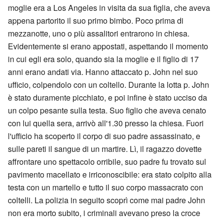
moglie era a Los Angeles in visita da sua figlia, che aveva
appena partorito il suo primo bimbo. Poco prima di
mezzanotte, uno o più assalitori entrarono in chiesa.
Evidentemente si erano appostati, aspettando il momento
in cui egli era solo, quando sia la moglie e il figlio di 17
anni erano andati via. Hanno attaccato p. John nel suo
ufficio, colpendolo con un coltello. Durante la lotta p. John
è stato duramente picchiato, e poi infine è stato ucciso da
un colpo pesante sulla testa. Suo figlio che aveva cenato
con lui quella sera, arrivò all'1.30 presso la chiesa. Fuori
l'ufficio ha scoperto il corpo di suo padre assassinato, e
sulle pareti il sangue di un martire. Lì, il ragazzo dovette
affrontare uno spettacolo orribile, suo padre fu trovato sul
pavimento macellato e irriconoscibile: era stato colpito alla
testa con un martello e tutto il suo corpo massacrato con
coltelli. La polizia in seguito scoprì come mai padre John
non era morto subito, i criminali avevano preso la croce