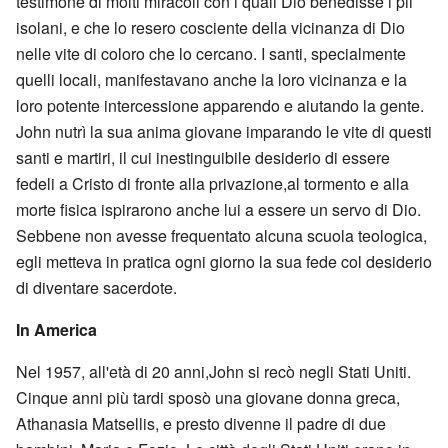
testimone di molti miracoli con i quali Dio benedisse i pii
isolani, e che lo resero cosciente della vicinanza di Dio
nelle vite di coloro che lo cercano. I santi, specialmente
quelli locali, manifestavano anche la loro vicinanza e la
loro potente intercessione apparendo e aiutando la gente.
John nutrì la sua anima giovane imparando le vite di questi
santi e martiri, il cui inestinguibile desiderio di essere
fedeli a Cristo di fronte alla privazione,al tormento e alla
morte fisica ispirarono anche lui a essere un servo di Dio.
Sebbene non avesse frequentato alcuna scuola teologica,
egli metteva in pratica ogni giorno la sua fede col desiderio
di diventare sacerdote.
In America
Nel 1957, all'età di 20 anni,John si recò negli Stati Uniti.
Cinque anni più tardi sposò una giovane donna greca,
Athanasia Matsellis, e presto divenne il padre di due