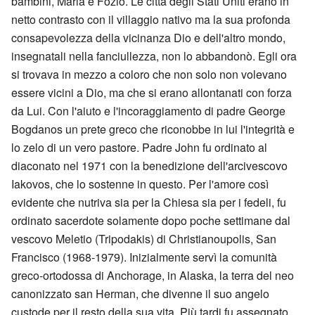
bambini, Maria e Fozio. Le città degli Stati Uniti erano in
netto contrasto con il villaggio nativo ma la sua profonda
consapevolezza della vicinanza Dio e dell'altro mondo,
insegnatali nella fanciullezza, non lo abbandonò. Egli ora
si trovava in mezzo a coloro che non solo non volevano
essere vicini a Dio, ma che si erano allontanati con forza
da Lui. Con l'aiuto e l'incoraggiamento di padre George
Bogdanos un prete greco che riconobbe in lui l'integrità e
lo zelo di un vero pastore. Padre John fu ordinato al
diaconato nel 1971 con la benedizione dell'arcivescovo
Iakovos, che lo sostenne in questo. Per l'amore così
evidente che nutriva sia per la Chiesa sia per i fedeli, fu
ordinato sacerdote solamente dopo poche settimane dal
vescovo Meletio (Tripodakis) di Christianoupolis, San
Francisco (1968-1979). Inizialmente servì la comunità
greco-ortodossa di Anchorage, in Alaska, la terra del neo
canonizzato san Herman, che divenne il suo angelo
custode per il resto della sua vita. Più tardi fu assegnato