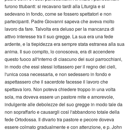
furono titubanti: si recavano tardi alla Liturgia e si
sedevano in fondo, come se fossero spettatori e non
partecipanti. Padre Giovanni sapeva che aveva molto
lavoro da fare. Talvolta era deluso per la mancanza di
attivo interesse tra il suo gregge. La sua era una fede
ardente, e la tiepidezza era sempre stata estranea alla sua
anima. Il suo compito, lo conosceva, era di accendere
questo fuoco all'interno di ciascuno dei suoi parrocchiani,
in modo che essi stessi lottassero per il regno dei cieli,
l'unica cosa necessaria, e non sedessero in fondo e
aspettassero che il sacerdote facesse il lavoro che
spettava loro. Non poteva chiedere troppo in una volta
sola, ma doveva essere un pastore mite e amorevole,
indulgente alle debolezze del suo gregge in modo tale da
non sopraffarlo e causargli così l'abbandono totale della
fede Ortodossa. Il divario tra pastore e pecore doveva
essere colmato gradualmente e con attenzione, e p. John