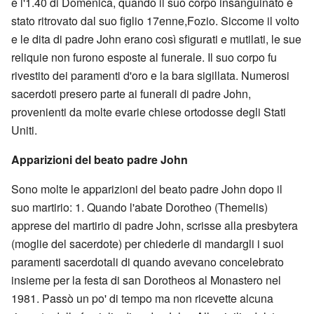
e l'1.40 di Domenica, quando il suo corpo insanguinato è
stato ritrovato dal suo figlio 17enne,Fozio. Siccome il volto
e le dita di padre John erano così sfigurati e mutilati, le sue
reliquie non furono esposte al funerale. Il suo corpo fu
rivestito dei paramenti d'oro e la bara sigillata. Numerosi
sacerdoti presero parte ai funerali di padre John,
provenienti da molte evarie chiese ortodosse degli Stati
Uniti.
Apparizioni del beato padre John
Sono molte le apparizioni del beato padre John dopo il
suo martirio: 1. Quando l'abate Dorotheo (Themelis)
apprese del martirio di padre John, scrisse alla presbytera
(moglie del sacerdote) per chiederle di mandargli i suoi
paramenti sacerdotali di quando avevano concelebrato
insieme per la festa di san Dorotheos al Monastero nel
1981. Passò un po' di tempo ma non ricevette alcuna