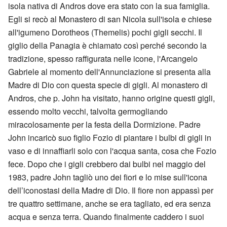
isola nativa di Andros dove era stato con la sua famiglia.
Egli si recò al Monastero di san Nicola sull'isola e chiese
all'igumeno Dorotheos (Themelis) pochi gigli secchi. Il
giglio della Panagia è chiamato così perché secondo la
tradizione, spesso raffigurata nelle icone, l'Arcangelo
Gabriele al momento dell'Annunciazione si presenta alla
Madre di Dio con questa specie di gigli. Al monastero di
Andros, che p. John ha visitato, hanno origine questi gigli,
essendo molto vecchi, talvolta germogliando
miracolosamente per la festa della Dormizione. Padre
John incaricò suo figlio Fozio di piantare i bulbi di gigli in
vaso e di innaffiarli solo con l'acqua santa, cosa che Fozio
fece. Dopo che i gigli crebbero dai bulbi nel maggio del
1983, padre John tagliò uno dei fiori e lo mise sull'icona
dell’iconostasi della Madre di Dio. Il fiore non appassì per
tre quattro settimane, anche se era tagliato, ed era senza
acqua e senza terra. Quando finalmente caddero i suoi