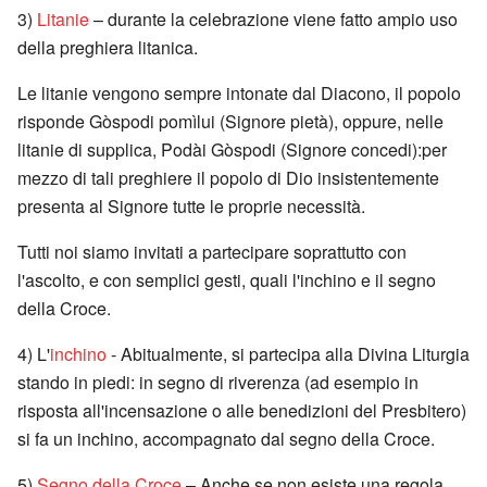
3)
Litanie
– durante la celebrazione viene fatto ampio uso
della preghiera litanica.
Le litanie vengono sempre intonate dal Diacono, il popolo
risponde Gòspodi pomìlui (Signore pietà), oppure, nelle
litanie di supplica, Podài Gòspodi (Signore concedi):per
mezzo di tali preghiere il popolo di Dio insistentemente
presenta al Signore tutte le proprie necessità.
Tutti noi siamo invitati a partecipare soprattutto con
l'ascolto, e con semplici gesti, quali l'inchino e il segno
della Croce.
4) L'
inchino
- Abitualmente, si partecipa alla Divina Liturgia
stando in piedi: in segno di riverenza (ad esempio in
risposta all'incensazione o alle benedizioni del Presbitero)
si fa un inchino, accompagnato dal segno della Croce.
5)
Segno della Croce
– Anche se non esiste una regola