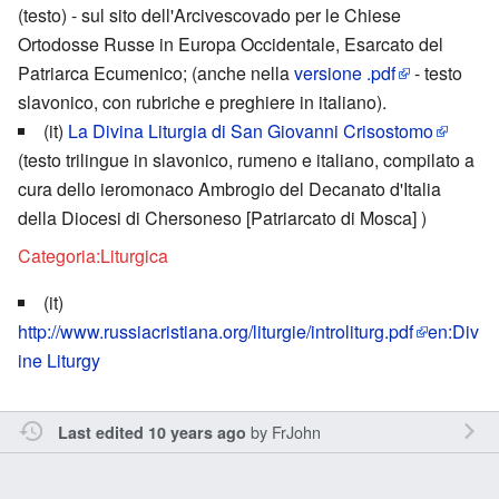
(testo) - sul sito dell'Arcivescovado per le Chiese
Ortodosse Russe in Europa Occidentale, Esarcato del
Patriarca Ecumenico; (anche nella
versione .pdf
- testo
slavonico, con rubriche e preghiere in italiano).
(it)
La Divina Liturgia di San Giovanni Crisostomo
(testo trilingue in slavonico, rumeno e italiano, compilato a
cura dello ieromonaco Ambrogio del Decanato d'Italia
della Diocesi di Chersoneso [Patriarcato di Mosca] )
Categoria:Liturgica
(it)
http://www.russiacristiana.org/liturgie/introliturg.pdf
en:Div
ine Liturgy
by
FrJohn
Last edited 10 years ago