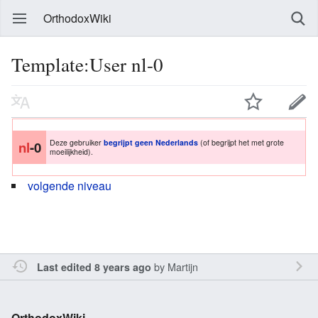
OrthodoxWiki
Template:User nl-0
Deze gebruiker
begrijpt geen
Nederlands
(of begrijpt het met grote
nl
-0
moeilijkheid).
volgende niveau
by
Martijn
Last edited 8 years ago
OrthodoxWiki