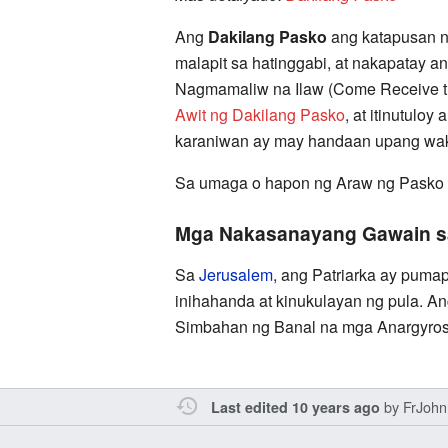
Ang
Dakilang Pasko
ang katapusan n
malapit sa hatinggabi, at nakapatay an
Nagmamaliw na Ilaw (Come Receive the 
Awit ng Dakilang Pasko
, at itinutulo
karaniwan ay may handaan upang wa
Sa umaga o hapon ng Araw ng Pasko a
Mga Nakasanayang Gawain s
Sa
Jerusalem
, ang Patriarka ay puma
inihahanda at kinukulayan ng pula. An
Simbahan ng Banal na mga Anargyros
by
FrJohn
Last edited 10 years ago