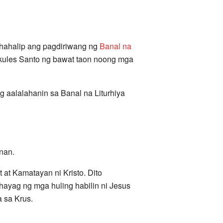
ihahalip ang pagdiriwang ng
Banal na
kules Santo ng bawat taon noong mga
ng aalalahanin sa Banal na Liturhiya
nan.
at Kamatayan ni Kristo. Dito
hayag ng mga huling habilin ni Jesus
a sa Krus.