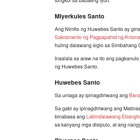
tungkol sa babaeng iyon.
Miyerkules Santo
Ang Nimfio ng Huwebes Santo ay ginag
Sakramento ng Pagpapahid ng Krism
huling dalawang siglo sa Simbahang 
Inaalala sa araw na ito ang pagkanulo
ng Huwebes Santo.
Huwebes Santo
Sa umaga ay ipinagdiriwang ang
Bana
Sa gabi ay ipinagdiriwang ang Matinas
binabasa ang
Labindalawang Ebangh
sa kanyang mga disipulo, at ang nangy