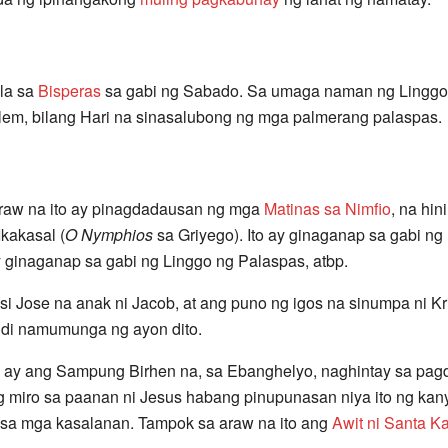
la sa
Bisperas
sa gabi ng Sabado. Sa umaga naman ng Linggo
em, bilang Hari na sinasalubong ng mga palmerang palaspas.
raw na ito ay pinagdadausan ng mga
Matinas sa Nimfio
, na hi
Ikakasal (
O Nymphios
sa Griyego). Ito ay ginaganap sa gabi ng 
 ginaganap sa gabi ng Linggo ng Palaspas, atbp.
si Jose na anak ni Jacob, at ang puno ng igos na sinumpa ni K
indi namumunga ng ayon dito.
 ay ang Sampung Birhen na, sa Ebanghelyo, naghintay sa pagda
g miro sa paanan ni Jesus habang pinupunasan niya ito ng ka
sa mga kasalanan. Tampok sa araw na ito ang
Awit ni Santa K