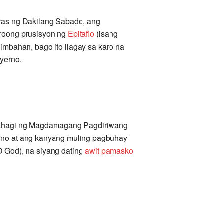
ras ng Dakilang Sabado, ang
yroong prusisyon ng
Epitafio
(isang
imbahan, bago ito ilagay sa karo na
yerno.
, bahagi ng Magdamagang Pagdiriwang
erno at ang kanyang muling pagbuhay
O God), na siyang dating
awit pamasko