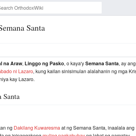
Semana Santa
Watch this page
l na Araw
,
Linggo ng Pasko
, o kaya'y
Semana Santa
, ay an
bado ni Lazaro
, kung kailan sinisimulan alalahanin ng mga Kri
iya kay Lazaro.
a Santa
itan ng
Dakilang Kuwaresma
at ng Semana Santa, inaalala ang
anda ng ipinangakong
muling pagkabuhay
ng lahat ng namatay.