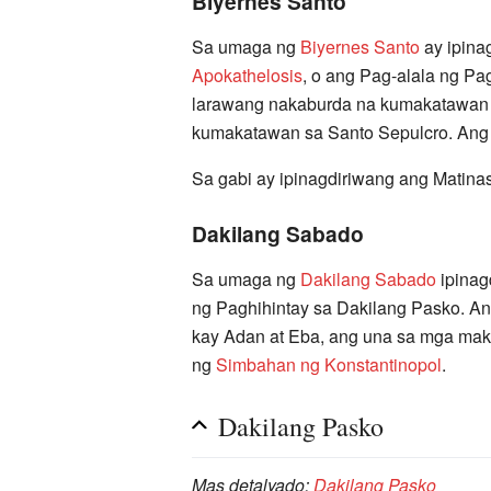
Biyernes Santo
Sa umaga ng
Biyernes Santo
ay ipina
Apokathelosis
, o ang Pag-alala ng P
larawang nakaburda na kumakatawan sa
kumakatawan sa Santo Sepulcro. Ang 
Sa gabi ay ipinagdiriwang ang Matin
Dakilang Sabado
Sa umaga ng
Dakilang Sabado
ipinag
ng Paghihintay sa Dakilang Pasko. An
kay Adan at Eba, ang una sa mga maka
ng
Simbahan ng Konstantinopol
.
Dakilang Pasko
Mas detalyado:
Dakilang Pasko