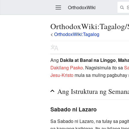
OrthodoxWiki
OrthodoxWiki:Tagalog/
<
OrthodoxWiki:Tagalog
Edit
Ang
Dakila at Banal na Linggo
,
Maha
Dakilang Pasko
. Nagsisimula ito sa
Sa
Jesu-Kristo
mula sa muling pagbuhay n
Ang Istruktura ng Seman
Sabado ni Lazaro
Sa Sabado ni Lazaro, na tulay sa pag
na kanyang kaibigan. Ito ay bilang t