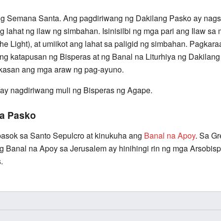
g Semana Santa. Ang pagdiriwang ng Dakilang Pasko ay nagsi
g lahat ng ilaw ng simbahan. Isinisilbi ng mga pari ang Ilaw sa
Light), at umiikot ang lahat sa paligid ng simbahan. Pagkaraan
y ang katapusan ng Bisperas at ng Banal na Liturhiya ng Dakilan
kasan ang mga araw ng pag-ayuno.
y nagdiriwang muli ng Bisperas ng Agape.
a Pasko
pasok sa Santo Sepulcro at kinukuha ang
Banal na Apoy
. Sa G
g Banal na Apoy sa Jerusalem ay hinihingi rin ng mga Arsobispo
.