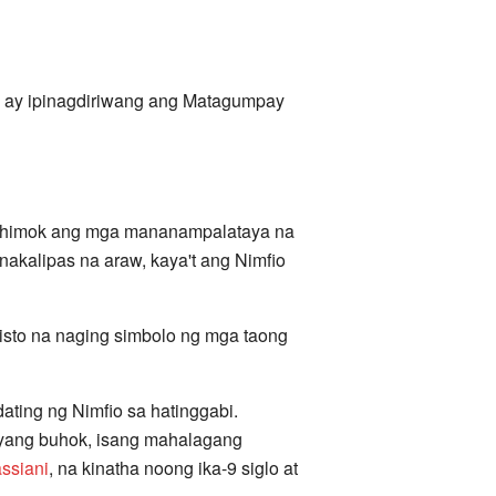
 ay ipinagdiriwang ang Matagumpay
nihimok ang mga mananampalataya na
nakalipas na araw, kaya't ang Nimfio
risto na naging simbolo ng mga taong
ting ng Nimfio sa hatinggabi.
nyang buhok, isang mahalagang
assiani
, na kinatha noong ika-9 siglo at