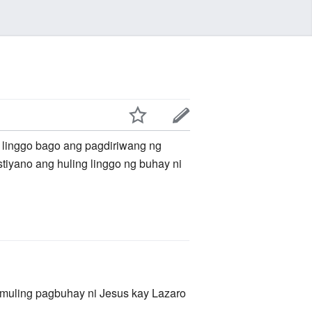
g linggo bago ang pagdiriwang ng
stiyano ang huling linggo ng buhay ni
 muling pagbuhay ni Jesus kay Lazaro