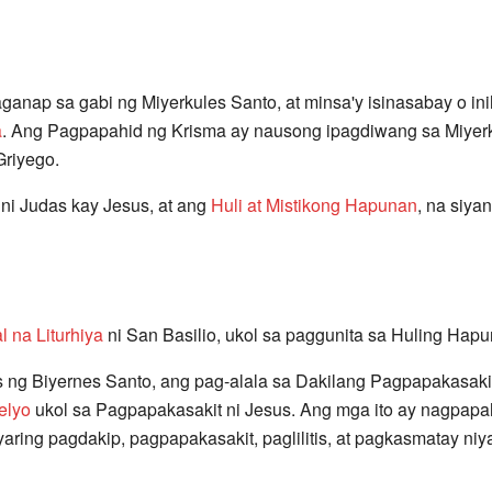
anap sa gabi ng Miyerkules Santo, at minsa'y isinasabay o in
a
. Ang Pagpapahid ng Krisma ay nausong ipagdiwang sa Miyer
Griyego.
 ni Judas kay Jesus, at ang
Huli at Mistikong Hapunan
, na siya
l na Liturhiya
ni San Basilio, ukol sa paggunita sa Huling Hapu
 ng Biyernes Santo, ang pag-alala sa Dakilang Pagpapakasakit 
elyo
ukol sa Pagpapakasakit ni Jesus. Ang mga ito ay nagpapa
aring pagdakip, pagpapakasakit, paglilitis, at pagkasmatay niy