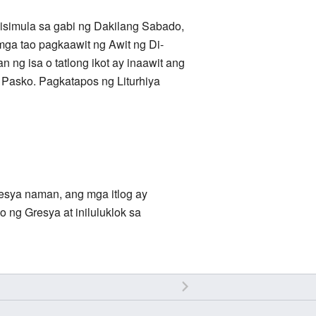
simula sa gabi ng Dakilang Sabado,
 mga tao pagkaawit ng Awit ng Di-
 ng isa o tatlong ikot ay inaawit ang
g Pasko. Pagkatapos ng Liturhiya
resya naman, ang mga itlog ay
 ng Gresya at iniluluklok sa