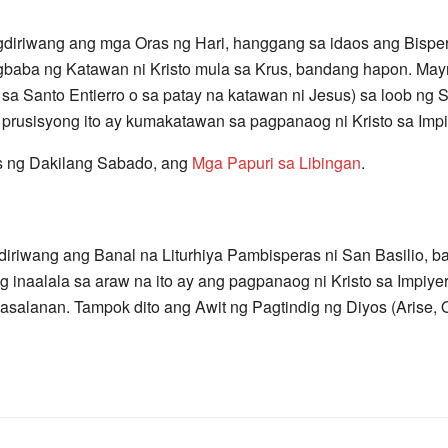
gdiriwang ang mga Oras ng Hari, hanggang sa idaos ang Bispe
agbaba ng Katawan ni Kristo mula sa Krus, bandang hapon. Ma
 Santo Entierro o sa patay na katawan ni Jesus) sa loob ng S
prusisyong ito ay kumakatawan sa pagpanaog ni Kristo sa Impi
as ng Dakilang Sabado, ang
Mga Papuri sa Libingan
.
diriwang ang Banal na Liturhiya Pambisperas ni San Basilio
g inaalala sa araw na ito ay ang pagpanaog ni Kristo sa Impiy
salanan. Tampok dito ang Awit ng Pagtindig ng Diyos (Arise, 