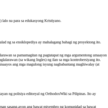
) lalo na para sa edukasyong Kristiyano.
tulad ng sa ensiklopediya ay mahalagang bahagi ng proyektong ito.
lalarawan sa pamamagitan ng pagtatapat ng mga argumentong umaayon
aglalarawan (sa wikang Ingles) ng ilan sa mga kontrobersiyang ito.
aisaayos ang mga magulong isyung nagbabantang maghiwalay (at
ayan ng polisiya editoryal ng OrthodoxWiki sa Pilipinas. Ito ay
i naman sasang-ayon ang bawat miyembro ng komunidad sa bawat