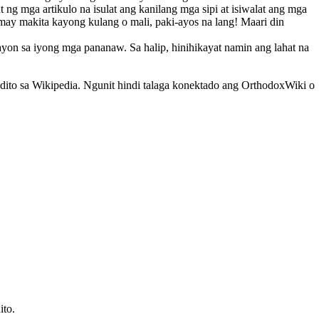
t ng mga artikulo na isulat ang kanilang mga sipi at isiwalat ang mga
ay makita kayong kulang o mali, paki-ayos na lang! Maari din
on sa iyong mga pananaw. Sa halip, hinihikayat namin ang lahat na
o dito sa Wikipedia. Ngunit hindi talaga konektado ang OrthodoxWiki o
ito.