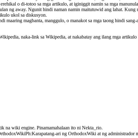
erehikal o di-totoo sa mga artikulo, at iginiggit namin sa mga manunula
ulan ng away. Ngunit hindi naman namin maitutuwid ang lahat. Kung m
ikulo ukol sa diskusyon.
di maaring magbanta, manggulo, o manakot sa mga taong hindi sang-ay
Wikipedia, naka-link sa Wikipedia, at nakabatay ang ilang mga artikul
ik na wiki engine. Pinamamahalaan ito ni
Nekta_rio
.
rthodoxWikiPh:Karapatang-ari
ng OrthodoxWiki at ng administrador n