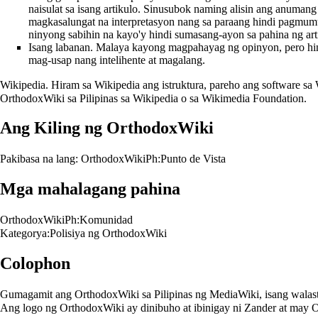
naisulat sa isang artikulo. Sinusubok naming alisin ang anumang 
magkasalungat na interpretasyon nang sa paraang hindi pagmum
ninyong sabihin na kayo'y hindi sumasang-ayon sa pahina ng art
Isang labanan. Malaya kayong magpahayag ng opinyon, pero hin
mag-usap nang intelihente at magalang.
Wikipedia. Hiram sa Wikipedia ang istruktura, pareho ang software sa 
OrthodoxWiki sa Pilipinas sa Wikipedia o sa Wikimedia Foundation.
Ang Kiling ng OrthodoxWiki
Pakibasa na lang:
OrthodoxWikiPh:Punto de Vista
Mga mahalagang pahina
OrthodoxWikiPh:Komunidad
Kategorya:Polisiya ng OrthodoxWiki
Colophon
Gumagamit ang OrthodoxWiki sa Pilipinas ng MediaWiki, isang walast
Ang logo ng OrthodoxWiki ay dinibuho at ibinigay ni Zander at may
O