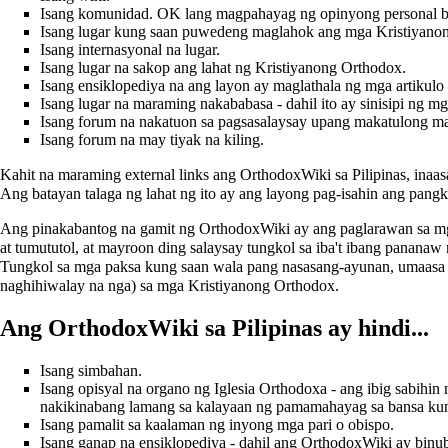
Isang komunidad. OK lang magpahayag ng opinyong personal bas
Isang lugar kung saan puwedeng maglahok ang mga Kristiyanon
Isang internasyonal na lugar.
Isang lugar na sakop ang lahat ng Kristiyanong Orthodox.
Isang ensiklopediya na ang layon ay maglathala ng mga artikulo 
Isang lugar na maraming nakababasa - dahil ito ay sinisipi ng 
Isang forum na nakatuon sa pagsasalaysay upang makatulong ma
Isang forum na may tiyak na kiling.
Kahit na maraming external links ang OrthodoxWiki sa Pilipinas, inaas
Ang batayan talaga ng lahat ng ito ay ang layong pag-isahin ang pang
Ang pinakabantog na gamit ng OrthodoxWiki ay ang paglarawan sa mg
at tumututol, at mayroon ding salaysay tungkol sa iba't ibang pananaw 
Tungkol sa mga paksa kung saan wala pang nasasang-ayunan, umaasa
naghihiwalay na nga) sa mga Kristiyanong Orthodox.
Ang OrthodoxWiki sa Pilipinas ay hindi...
Isang simbahan.
Isang opisyal na organo ng Iglesia Orthodoxa - ang ibig sabihin 
nakikinabang lamang sa kalayaan ng pamamahayag sa bansa kung
Isang pamalit sa kaalaman ng inyong mga pari o obispo.
Isang ganap na ensiklopediya - dahil ang OrthodoxWiki ay binu