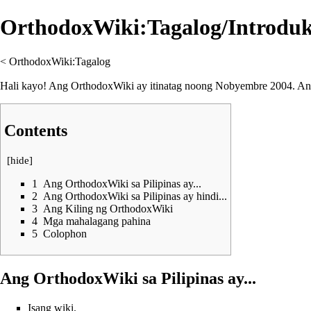
OrthodoxWiki:Tagalog/Introdu
<
OrthodoxWiki:Tagalog
Hali kayo! Ang OrthodoxWiki ay itinatag noong Nobyembre 2004. Ang
Contents
[
hide
]
1
Ang OrthodoxWiki sa Pilipinas ay...
2
Ang OrthodoxWiki sa Pilipinas ay hindi...
3
Ang Kiling ng OrthodoxWiki
4
Mga mahalagang pahina
5
Colophon
Ang OrthodoxWiki sa Pilipinas ay...
Isang wiki.