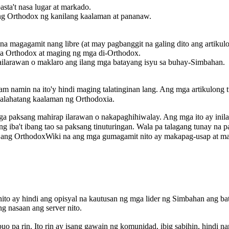
ta't nasa lugar at markado.
g Orthodox ng kanilang kaalaman at pananaw.
na magagamit nang libre (at may pagbanggit na galing dito ang artikulo
mga Orthodox at maging ng mga di-Orthodox.
ilarawan o maklaro ang ilang mga batayang isyu sa buhay-Simbahan.
am namin na ito'y hindi maging talatinginan lang. Ang mga artikulong 
kalahatang kaalaman ng Orthodoxia.
a paksang mahirap ilarawan o nakapaghihiwalay. Ang mga ito ay ini
ng iba't ibang tao sa paksang tinuturingan. Wala pa talagang tunay na p
 ang OrthodoxWiki na ang mga gumagamit nito ay makapag-usap at m
nito ay hindi ang opisyal na kautusan ng mga lider ng Simbahan ang bat
 nasaan ang server nito.
buo pa rin. Ito rin ay isang gawain ng komunidad, ibig sabihin, hind