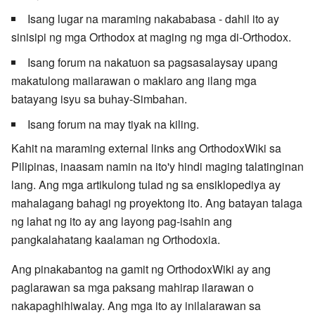
Isang lugar na maraming nakababasa - dahil ito ay
sinisipi ng mga Orthodox at maging ng mga di-Orthodox.
Isang forum na nakatuon sa pagsasalaysay upang
makatulong mailarawan o maklaro ang ilang mga
batayang isyu sa buhay-Simbahan.
Isang forum na may tiyak na kiling.
Kahit na maraming external links ang OrthodoxWiki sa
Pilipinas, inaasam namin na ito'y hindi maging talatinginan
lang. Ang mga artikulong tulad ng sa ensiklopediya ay
mahalagang bahagi ng proyektong ito. Ang batayan talaga
ng lahat ng ito ay ang layong pag-isahin ang
pangkalahatang kaalaman ng Orthodoxia.
Ang pinakabantog na gamit ng OrthodoxWiki ay ang
paglarawan sa mga paksang mahirap ilarawan o
nakapaghihiwalay. Ang mga ito ay inilalarawan sa