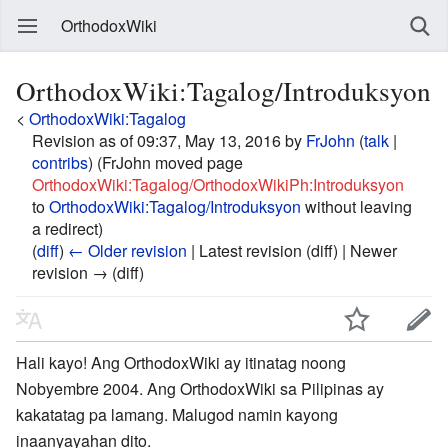
OrthodoxWiki
OrthodoxWiki:Tagalog/Introduksyon
<
OrthodoxWiki:Tagalog
Revision as of 09:37, May 13, 2016 by
FrJohn
(
talk
|
contribs
)
(FrJohn moved page
OrthodoxWiki:Tagalog/OrthodoxWikiPh:Introduksyon
to
OrthodoxWiki:Tagalog/Introduksyon
without leaving
a redirect)
(
diff
)
← Older revision
| Latest revision (diff) | Newer
revision → (diff)
Hali kayo! Ang OrthodoxWiki ay itinatag noong
Nobyembre 2004. Ang OrthodoxWiki sa Pilipinas ay
kakatatag pa lamang. Malugod namin kayong
inaanyayahan dito.