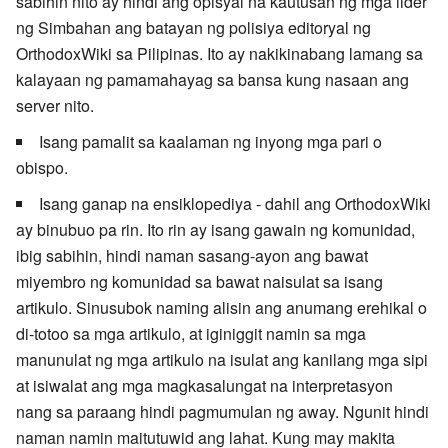
sabihin nito ay hindi ang opisyal na kautusan ng mga lider
ng Simbahan ang batayan ng polisiya editoryal ng
OrthodoxWiki sa Pilipinas. Ito ay nakikinabang lamang sa
kalayaan ng pamamahayag sa bansa kung nasaan ang
server nito.
Isang pamalit sa kaalaman ng inyong mga pari o
obispo.
Isang ganap na ensiklopediya - dahil ang OrthodoxWiki
ay binubuo pa rin. Ito rin ay isang gawain ng komunidad,
ibig sabihin, hindi naman sasang-ayon ang bawat
miyembro ng komunidad sa bawat naisulat sa isang
artikulo. Sinusubok naming alisin ang anumang erehikal o
di-totoo sa mga artikulo, at iginiggit namin sa mga
manunulat ng mga artikulo na isulat ang kanilang mga sipi
at isiwalat ang mga magkasalungat na interpretasyon
nang sa paraang hindi pagmumulan ng away. Ngunit hindi
naman namin maitutuwid ang lahat. Kung may makita