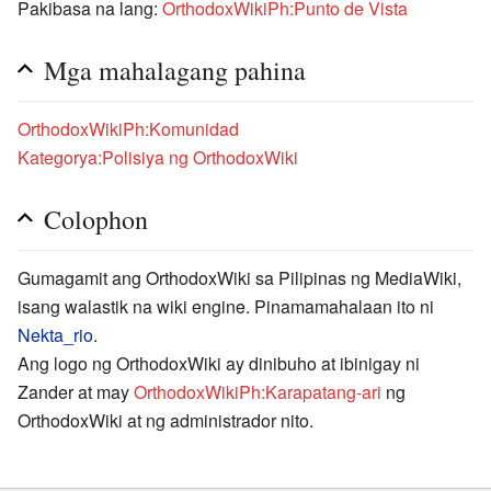
Pakibasa na lang:
OrthodoxWikiPh:Punto de Vista
Mga mahalagang pahina
OrthodoxWikiPh:Komunidad
Kategorya:Polisiya ng OrthodoxWiki
Colophon
Gumagamit ang OrthodoxWiki sa Pilipinas ng MediaWiki,
isang walastik na wiki engine. Pinamamahalaan ito ni
Nekta_rio
.
Ang logo ng OrthodoxWiki ay dinibuho at ibinigay ni
Zander at may
OrthodoxWikiPh:Karapatang-ari
ng
OrthodoxWiki at ng administrador nito.