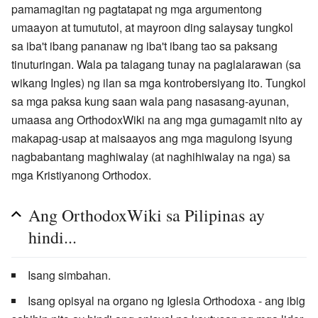
pamamagitan ng pagtatapat ng mga argumentong
umaayon at tumututol, at mayroon ding salaysay tungkol
sa iba't ibang pananaw ng iba't ibang tao sa paksang
tinuturingan. Wala pa talagang tunay na paglalarawan (sa
wikang Ingles) ng ilan sa mga kontrobersiyang ito. Tungkol
sa mga paksa kung saan wala pang nasasang-ayunan,
umaasa ang OrthodoxWiki na ang mga gumagamit nito ay
makapag-usap at maisaayos ang mga magulong isyung
nagbabantang maghiwalay (at naghihiwalay na nga) sa
mga Kristiyanong Orthodox.
Ang OrthodoxWiki sa Pilipinas ay
hindi...
Isang simbahan.
Isang opisyal na organo ng Iglesia Orthodoxa - ang ibig