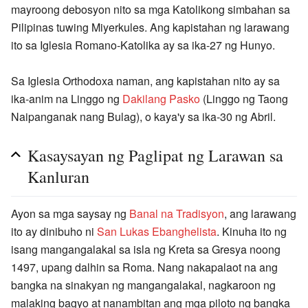
mayroong debosyon nito sa mga Katolikong simbahan sa
Pilipinas tuwing Miyerkules. Ang kapistahan ng larawang
ito sa Iglesia Romano-Katolika ay sa ika-27 ng Hunyo.
Sa Iglesia Orthodoxa naman, ang kapistahan nito ay sa
ika-anim na Linggo ng
Dakilang Pasko
(Linggo ng Taong
Naipanganak nang Bulag), o kaya'y sa ika-30 ng Abril.
Kasaysayan ng Paglipat ng Larawan sa
Kanluran
Ayon sa mga saysay ng
Banal na Tradisyon
, ang larawang
ito ay dinibuho ni
San Lukas Ebanghelista
. Kinuha ito ng
isang mangangalakal sa isla ng Kreta sa Gresya noong
1497, upang dalhin sa Roma. Nang nakapalaot na ang
bangka na sinakyan ng mangangalakal, nagkaroon ng
malaking bagyo at nanambitan ang mga piloto ng bangka