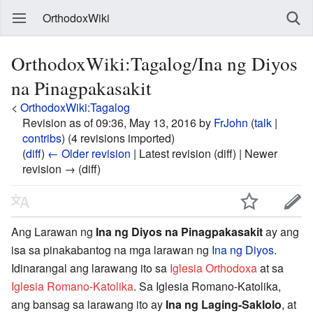
OrthodoxWiki
OrthodoxWiki:Tagalog/Ina ng Diyos
na Pinagpakasakit
<
OrthodoxWiki:Tagalog
Revision as of 09:36, May 13, 2016 by
FrJohn
(
talk
|
contribs
)
(4 revisions imported)
(
diff
)
← Older revision
| Latest revision (diff) | Newer
revision → (diff)
Ang Larawan ng
Ina ng Diyos na Pinagpakasakit
ay ang
isa sa pinakabantog na mga larawan ng
Ina ng Diyos
.
Idinarangal ang larawang ito sa
Iglesia Orthodoxa
at sa
Iglesia Romano-Katolika
. Sa Iglesia Romano-Katolika,
ang bansag sa larawang ito ay
Ina ng Laging-Saklolo
, at