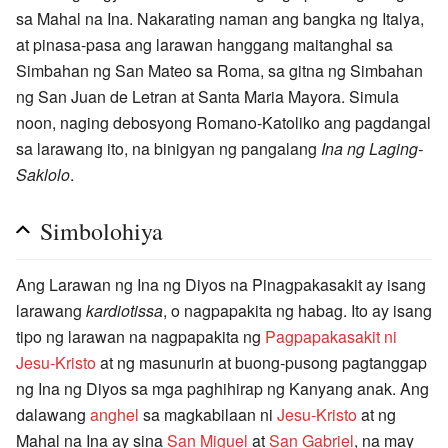
sa Mahal na Ina. Nakarating naman ang bangka ng Italya,
at pinasa-pasa ang larawan hanggang maitanghal sa
Simbahan ng San Mateo sa Roma, sa gitna ng Simbahan
ng San Juan de Letran at Santa Maria Mayora. Simula
noon, naging debosyong Romano-Katoliko ang pagdangal
sa larawang ito, na binigyan ng pangalang
Ina ng Laging-
Saklolo
.
Simbolohiya
Ang Larawan ng Ina ng Diyos na Pinagpakasakit ay isang
larawang
kardiotissa
, o nagpapakita ng habag. Ito ay isang
tipo ng larawan na nagpapakita ng
Pagpapakasakit ni
Jesu-Kristo
at ng masunurin at buong-pusong pagtanggap
ng Ina ng Diyos sa mga paghihirap ng Kanyang anak. Ang
dalawang
anghel
sa magkabilaan ni
Jesu-Kristo
at ng
Mahal na Ina ay sina
San Miguel
at
San Gabriel
, na may