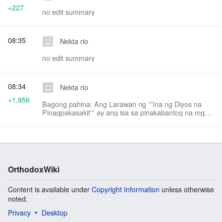
+227
no edit summary
08:35
Nekta rio
no edit summary
08:34
Nekta rio
+1,956
Bagong pahina: Ang Larawan ng '''Ina ng Diyos na
Pinagpakasakit''' ay ang isa sa pinakabantog na mga
larawan ng Ina ng Diyos. Idinarangal ang larawang ito
sa Iglesia Orthodoxa at s...
OrthodoxWiki
Content is available under
Copyright Information
unless otherwise
noted.
Privacy
Desktop