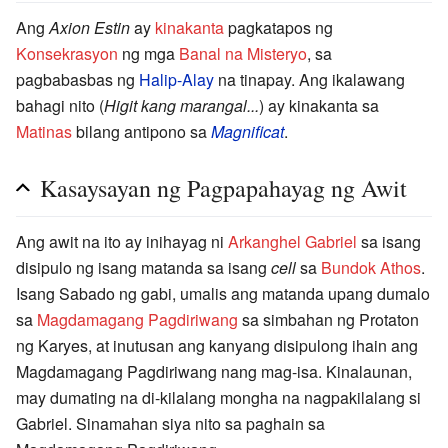
Ang
Axion Estin
ay
kinakanta
pagkatapos ng
Konsekrasyon
ng mga
Banal na Misteryo
, sa
pagbabasbas ng
Halip-Alay
na tinapay. Ang ikalawang
bahagi nito (
Higit kang marangal...
) ay kinakanta sa
Matinas
bilang antipono sa
Magnificat
.
Kasaysayan ng Pagpapahayag ng Awit
Ang awit na ito ay inihayag ni
Arkanghel Gabriel
sa isang
disipulo ng isang matanda sa isang
cell
sa
Bundok Athos
.
Isang Sabado ng gabi, umalis ang matanda upang dumalo
sa
Magdamagang Pagdiriwang
sa simbahan ng Protaton
ng Karyes, at inutusan ang kanyang disipulong ihain ang
Magdamagang Pagdiriwang nang mag-isa. Kinalaunan,
may dumating na di-kilalang mongha na nagpakilalang si
Gabriel. Sinamahan siya nito sa paghain sa