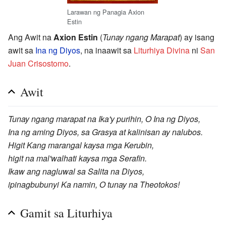
Larawan ng Panagia Axion
Estin
Ang Awit na
Axion Estin
(
Tunay ngang Marapat
) ay isang
awit sa
Ina ng Diyos
, na inaawit sa
Liturhiya Divina
ni
San
Juan Crisostomo
.
Awit
Tunay ngang marapat na Ika'y purihin, O Ina ng Diyos,
Ina ng aming Diyos, sa Grasya at kalinisan ay nalubos.
Higit Kang marangal kaysa mga Kerubin,
higit na mal'walhati kaysa mga Serafin.
Ikaw ang nagluwal sa Salita na Diyos,
ipinagbubunyi Ka namin, O tunay na Theotokos!
Gamit sa Liturhiya