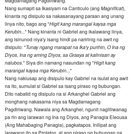
Magdamagang Pagdiriwang.
Nang sumapit sa Ikasiyam na Canticulo (ang
Magnificat
),
kinanta ng disipulo sa nakasanayang paraan ang unang
linya nito, bago ang "
Higit kang marangal kaysa mga
Kerubin...
" Nang kinanta ni Gabriel ang ikalawang linya,
ang isinunod niya'y isang hindi pa naririnig na awit ng
disipulo: "
Tunay ngang marapat na Ika'y purihin, O Ina ng
Diyos, Ina ng aming Diyos, sa Grasya at kalinisan ay
nalubos.
" Siya din namang nasundan ng "
Higit kang
marangal kaysa mga Kerubin...
"
Nang nakiusap ang disipulo kay Gabriel na isulat ang awit
na ito, sumulat si Gabriel sa isang piraso ng bubungan.
Dito nabatid ng disipulo na si Arkanghel Gabriel ang
monghang nakasama niya sa Magdamagang
Pagdiriwang. Nawala ang Arkanghel, ngunit nagliliwanag
pa rin ang larawan ng Ina ng Diyos, ang Panagia Eleousa
(Ang Mahabaging Panagia), pagkatapos. Inilipat ang
larawang ito sa Protaton, at ang piraso ng bubungan na