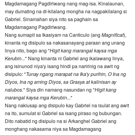
Magdamagang Pagdiriwang nang mag-isa. Kinalaunan,
may dumating na di-kilalang mongha na nagpakilalang si
Gabriel. Sinamahan siya nito sa paghain sa
Magdamagang Pagdiriwang.
Nang sumapit sa Ikasiyam na Canticulo (ang
Magnificat
),
kinanta ng disipulo sa nakasanayang paraan ang unang
linya nito, bago ang "
Higit kang marangal kaysa mga
Kerubin...
" Nang kinanta ni Gabriel ang ikalawang linya,
ang isinunod niya'y isang hindi pa naririnig na awit ng
disipulo: "
Tunay ngang marapat na Ika'y purihin, O Ina ng
Diyos, Ina ng aming Diyos, sa Grasya at kalinisan ay
nalubos.
" Siya din namang nasundan ng "
Higit kang
marangal kaysa mga Kerubin...
"
Nang nakiusap ang disipulo kay Gabriel na isulat ang awit
na ito, sumulat si Gabriel sa isang piraso ng bubungan.
Dito nabatid ng disipulo na si Arkanghel Gabriel ang
monghang nakasama niya sa Magdamagang