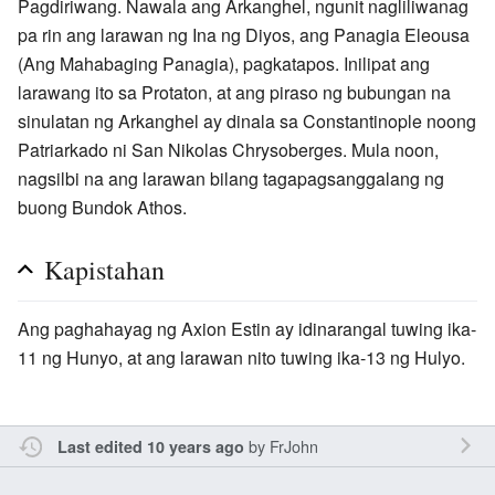
Pagdiriwang. Nawala ang Arkanghel, ngunit nagliliwanag
pa rin ang larawan ng Ina ng Diyos, ang Panagia Eleousa
(Ang Mahabaging Panagia), pagkatapos. Inilipat ang
larawang ito sa Protaton, at ang piraso ng bubungan na
sinulatan ng Arkanghel ay dinala sa Constantinople noong
Patriarkado ni San Nikolas Chrysoberges. Mula noon,
nagsilbi na ang larawan bilang tagapagsanggalang ng
buong Bundok Athos.
Kapistahan
Ang paghahayag ng Axion Estin ay idinarangal tuwing ika-
11 ng Hunyo, at ang larawan nito tuwing ika-13 ng Hulyo.
by
FrJohn
Last edited 10 years ago