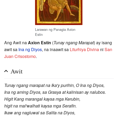
Larawan ng Panagia Axion
Estin
Ang Awit na
Axion Estin
(
Tunay ngang Marapat
) ay isang
awit sa
Ina ng Diyos
, na inaawit sa
Liturhiya Divina
ni
San
Juan Crisostomo
.
Awit
Tunay ngang marapat na Ika'y purihin, O Ina ng Diyos,
Ina ng aming Diyos, sa Grasya at kalinisan ay nalubos.
Higit Kang marangal kaysa mga Kerubin,
higit na mal'walhati kaysa mga Serafin.
Ikaw ang nagluwal sa Salita na Diyos,