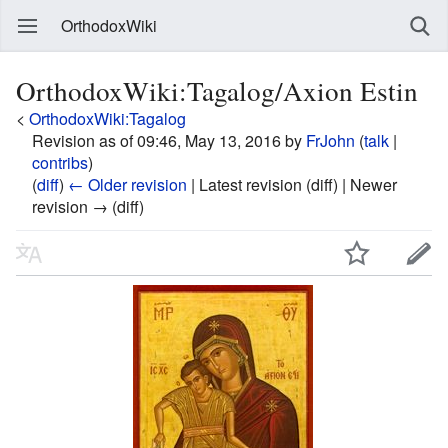
OrthodoxWiki
OrthodoxWiki:Tagalog/Axion Estin
<
OrthodoxWiki:Tagalog
Revision as of 09:46, May 13, 2016 by
FrJohn
(
talk
|
contribs
)
(
diff
)
← Older revision
| Latest revision (diff) | Newer
revision → (diff)