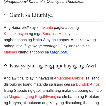
ipinagbubunyi Ka namin, O tunay na Theotokos!
Gamit sa Liturhiya
Ang
Axion Estin
ay
kinakanta
pagkatapos ng
Konsekrasyon
ng mga
Banal na Misteryo
, sa
pagbabasbas ng
Halip-Alay
na tinapay. Ang ikalawang
bahagi nito (
Higit kang marangal...
) ay kinakanta sa
Matinas
bilang antipono sa
Magnificat
.
Kasaysayan ng Pagpapahayag ng Awit
Ang awit na ito ay inihayag ni
Arkanghel Gabriel
sa isang
disipulo ng isang matanda sa isang
cell
sa
Bundok Athos
.
Isang Sabado ng gabi, umalis ang matanda upang dumalo
sa
Magdamagang Pagdiriwang
sa simbahan ng Protaton
ng Karyes, at inutusan ang kanyang disipulong ihain ang