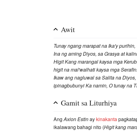
Awit
Tunay ngang marapat na Ika'y purihin,
Ina ng aming Diyos, sa Grasya at kalin
Higit Kang marangal kaysa mga Kerub
higit na mal'walhati kaysa mga Serafin
Ikaw ang nagluwal sa Salita na Diyos,
ipinagbubunyi Ka namin, O tunay na T
Gamit sa Liturhiya
Ang
Axion Estin
ay
kinakanta
pagkata
ikalawang bahagi nito (
Higit kang mara