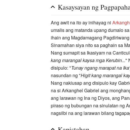
Kasaysayan ng Pagpapaha
Ang awit na ito ay inihayag ni
Arkangh
umalis ang matanda upang dumalo s
ihain ang Magdamagang Pagdiriwang n
Sinamahan siya nito sa paghain sa 
Nang sumapit sa Ikasiyam na Canticu
kang marangal kaysa mga Kerubin...
" 
disipulo: "
Tunay ngang marapat na Ika'y
nasundan ng "
Higit kang marangal kay
Nang nakiusap ang disipulo kay Gabriel
na si Arkanghel Gabriel ang monghan
ang larawan ng Ina ng Diyos, ang Pana
piraso ng bubungan na sinulatan ng A
nagsilbi na ang larawan bilang taga
Kapistahan