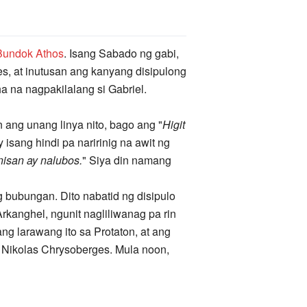
Bundok Athos
. Isang Sabado ng gabi,
s, at inutusan ang kanyang disipulong
 na nagpakilalang si Gabriel.
 ang unang linya nito, bago ang "
Higit
 isang hindi pa naririnig na awit ng
nisan ay nalubos.
" Siya din namang
ng bubungan. Dito nabatid ng disipulo
anghel, ngunit nagliliwanag pa rin
g larawang ito sa Protaton, at ang
n Nikolas Chrysoberges. Mula noon,