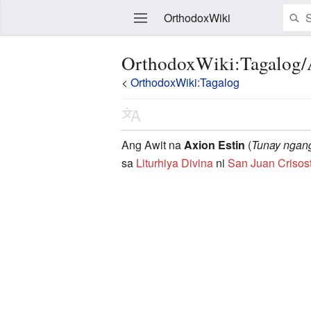
OrthodoxWiki
OrthodoxWiki:Tagalog/
<
OrthodoxWiki:Tagalog
Edit
Ang Awit na
Axion Estin
(
Tunay ngan
sa
Liturhiya Divina
ni
San Juan Criso