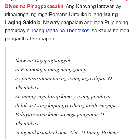
Diyos na Pinagpakasakit
. Ang Kanyang larawan ay
idinarangal ng mga Romano-Katoliko bilang
Ina ng
Laging-Saklolo
. Nawa'y pagpalain ang mga Pilipino ng
patnubay ni
Inang Maria na Theotokos
, sa kabila ng mga
panganib at kahirapan.
Ikaw na Tagapagtanggol
at Pinunong nanaig nang ganap
ay pinasasalamatan ng Iyong mga alipin, O
Theotokos.
Sa aming mga hirap kami'y Iyong pinalaya,
dahil sa Iyong kapangyarihang hindi-magapi.
Palayain sana kami sa mga panganib, O
Theotokos
nang makasambit kami: Aba, O Inang-Birhen!