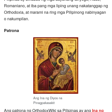
Romaniano, at iba pang mga liping unang nakatanggap ng
Orthodoxia, at marami na ring mga Pilipinong nabinyagan
o nakumpilan.
Patrona
Ang Ina ng Diyos na
Pinagpakasakit
Ang patrona ng OrthodoxWiki sa Pilipinas ay ang
Ina ng