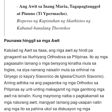
Ang Awit sa Inang Maria, Tagapagtanggol
-
at Pinuno (Ti Ypermacho)
,
Bisperas ng Kapistahan ng Akathistos ng
Kabanal-banalang Theotokos
Paunawa hinggil sa mga Awit
Katulad ng Awit sa itaas, ang mga awit ay hindi pa
ginagamit sa liturhiyang Orthodoxa sa Pilipinas. Ito ay mga
pagsasalin lamang o mga bersyong kinatha mula sa
Ingles, na siya namang naisalin mula sa orihinal na
Griyego (o kaya'y Slavonico de Iglesia/Church Slavonic).
Aming adhika na ang pagsamba ng mga Orthodox sa
Pilipinas ay unti-unting makagamit ng mga ganitong mga
awit na isinalin. Kung mayroong naiba o pagkakamali sa
mga naturang awit, mangyari lamang pag-usapan natin
ang mga ito sa pahina ukol sa diskusyon ng mga