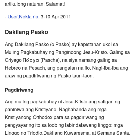
artikulong naturan. Salamat!
-
User:Nekta rio
, 3-10 Apr 2011
Dakilang Pasko
Ang Dakilang Pasko (o Pasko) ay kapistahan ukol sa
Muling Pagkabuhay ng Panginoong Jesu-Kristo. Galing sa
Griyego Πάσχα (Pascha), na siya namang galing sa
Hebreo na Pesach, ang pangalan na ito. Nagi-iba-iba ang
araw ng pagdiriwang ng Pasko taun-taon.
Pagdiriwang
Ang muling pagkabuhay ni Jesu-Kristo ang saligan ng
paniniwalang Kristiyano. Naghahanda ang mga
Kristiyanong Orthodox para sa pagdiriwang ng
pangyayaring ito sa loob ng labindalawang linggo: mga
Linggo ng Triodio,Dakilang Kuwaresma, at Semana Santa.