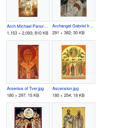
Archangel Gabriel fresco.jpg
Arch Michael Panormitis.jpg
291 × 382; 30 KB
1,153 × 2,093; 810 KB
Arsenius of Tver.jpg
Ascension.jpg
180 × 297; 15 KB
180 × 254; 18 KB