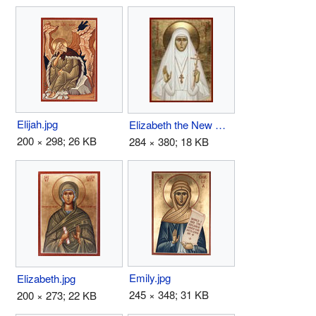
Elijah.jpg
Elizabeth the New Martyr.jpg
200 × 298; 26 KB
284 × 380; 18 KB
Emily.jpg
Elizabeth.jpg
245 × 348; 31 KB
200 × 273; 22 KB