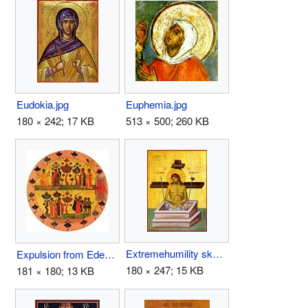
Eudokia.jpg
Euphemia.jpg
180 × 242; 17 KB
513 × 500; 260 KB
Extremehumility skete.JPG
Expulsion from Eden.JPG
180 × 247; 15 KB
181 × 180; 13 KB