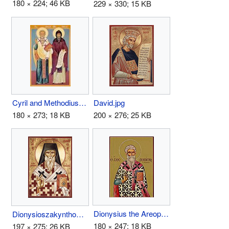
180 × 224; 46 KB
229 × 330; 15 KB
Cyril and Methodius.jpg
David.jpg
180 × 273; 18 KB
200 × 276; 25 KB
Dionysius the Areopagite.jpg
Dionysioszakynthos.jpg
180 × 247; 18 KB
197 × 275; 26 KB