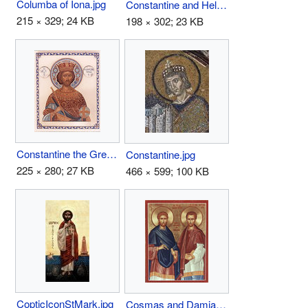
Columba of Iona.jpg
Constantine and Helen.jpg
215 × 329; 24 KB
198 × 302; 23 KB
Constantine the Great.jpg
Constantine.jpg
225 × 280; 27 KB
466 × 599; 100 KB
CopticIconStMark.jpg
Cosmas and Damian.jpg