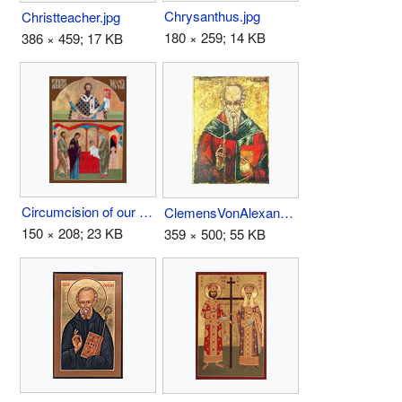
Chrysanthus.jpg
Christteacher.jpg
180 × 259; 14 KB
386 × 459; 17 KB
Circumcision of our Lord.jpg
ClemensVonAlexandrien.jpg
150 × 208; 23 KB
359 × 500; 55 KB