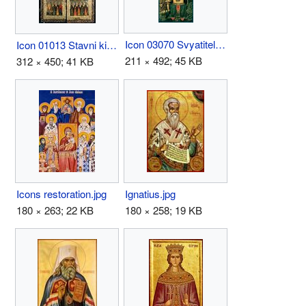
Icon 03070 Svyatitel' Nikolaj Chudotvorec.jpg
Icon 01013 Stavni kiota. Blagoveschenie. Svyatye i apostoly.jpg
211 × 492; 45 KB
312 × 450; 41 KB
Icons restoration.jpg
Ignatius.jpg
180 × 263; 22 KB
180 × 258; 19 KB