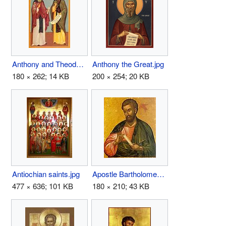
Anthony and Theodosius of Kiev Caves.jpg
Anthony the Great.jpg
180 × 262; 14 KB
200 × 254; 20 KB
Antiochian saints.jpg
Apostle Bartholomew.jpg
477 × 636; 101 KB
180 × 210; 43 KB