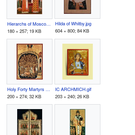
Hilda of Whitby.jpg
Hierarchs of Moscow.JPG
604 × 800; 84 KB
180 × 257; 19 KB
Holy Forty Martyrs of Sebaste.jpg
IC ARCHMICH.gif
200 × 274; 32 KB
203 × 240; 26 KB