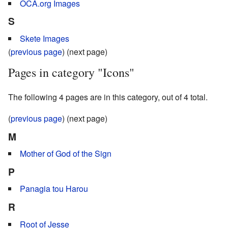
OCA.org Images
S
Skete Images
(
previous page
) (next page)
Pages in category "Icons"
The following 4 pages are in this category, out of 4 total.
(
previous page
) (next page)
M
Mother of God of the Sign
P
Panagia tou Harou
R
Root of Jesse