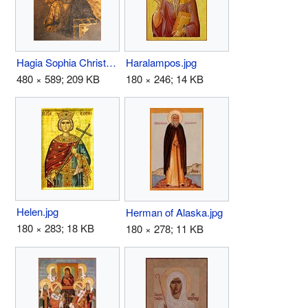
Hagia Sophia Christ.jpg
Haralampos.jpg
480 × 589; 209 KB
180 × 246; 14 KB
Helen.jpg
Herman of Alaska.jpg
180 × 283; 18 KB
180 × 278; 11 KB